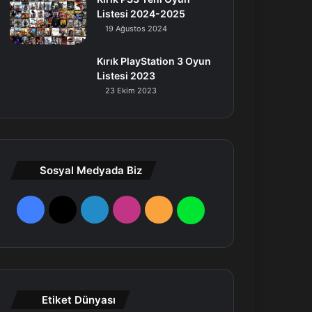
Listesi 2024-2025
19 Ağustos 2024
Kırık PlayStation 3 Oyun
Listesi 2023
23 Ekim 2023
Sosyal Medyada Biz
F
X
L
I
R
W
a
i
n
S
h
c
n
s
S
a
e
k
t
t
Etiket Dünyası