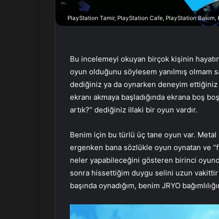
e
k
PlayStation Tamir, PlayStation Cafe, PlayStation Bakım
Bu incelemeyi okuyan birçok kişinin hayatın
oyun olduğunu söylesem yanılmış olmam san
dediğiniz ya da oynarken deneyim ettiğiniz
ekranı akmaya başladığında ekrana boş boş b
artık?” dediğiniz illaki bir oyun vardır.
Benim için bu türlü üç tane oyun var. Metal 
ergenken bana sözlükle oyun oynatan ve “f
neler yapabileceğini gösteren birinci oyu
sonra hissettiğim duygu selini uzun vakitti
başında oynadığım, benim JRYO bağımlılığı