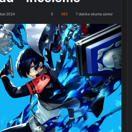
ubat 2024
0
983
7 dakika okuma süresi