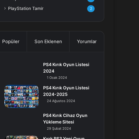
PlayStation Tamir
2
Popüler
Son Eklenen
Yorumlar
PS4 Kırık Oyun Listesi
2024
1 Ocak 2024
PS4 Kırık Oyun Listesi
2024-2025
24 Ağustos 2024
PS4 Kırık Cihaz Oyun
Yükleme Sitesi
29 Şubat 2024
Kırık PS3 Yeni Oyun