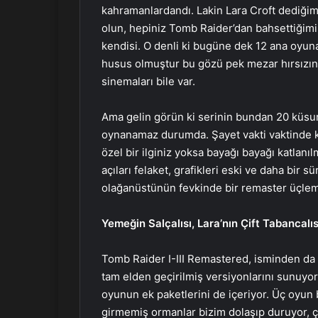
kahramanlardandı. Lakin Lara Croft dediğim 
olun, hepiniz Tomb Raider’dan bahsettiğimi ş
kendisi. O denli ki bugüne dek 12 ana oyun
husus olmuştur bu gözü pek mezar hırsızını
sinemaları bile var.
Ama gelin görün ki serinin bundan 20 küsur
oynanamaz durumda. Şayet vakti vaktinde ke
özel bir ilginiz yoksa bayağı bayağı katlan
açıları felaket, grafikleri eski ve daha bir 
olağanüstünün fevkinde bir remaster üçlem
Yemeğin Salçalısı, Lara’nın Çift Tabancalıs
Tomb Raider I-III Remastered, isminden da a
tam elden geçirilmiş versiyonlarını sunuyor
oyunun ek paketlerini de içeriyor. Üç oyun bo
girmemiş ormanlar bizim dolaşıp duruyor, çeş