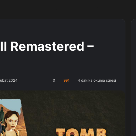
III Remastered –
Şubat 2024
0
991
4 dakika okuma süresi