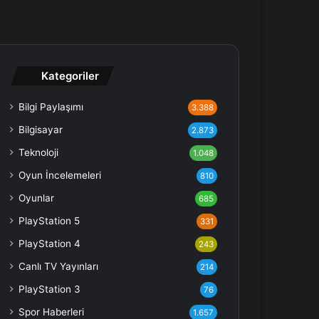
Kategoriler
Bilgi Paylaşımı
3.388
Bilgisayar
2.873
Teknoloji
1.048
Oyun İncelemeleri
810
Oyunlar
685
PlayStation 5
331
PlayStation 4
243
Canlı TV Yayınları
214
PlayStation 3
76
Spor Haberleri
1.657