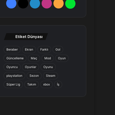
F
X
L
I
R
W
a
i
n
S
h
c
n
s
S
a
e
k
t
t
Etiket Dünyası
b
e
a
s
Beraber
Ekran
Farklı
Gol
o
d
g
A
Güncelleme
Maç
Mod
Oyun
o
I
r
p
Oyuncu
Oyunlar
Oyunu
k
n
a
p
playstation
Sezon
Steam
Süper Lig
Takım
xbox
İş
m