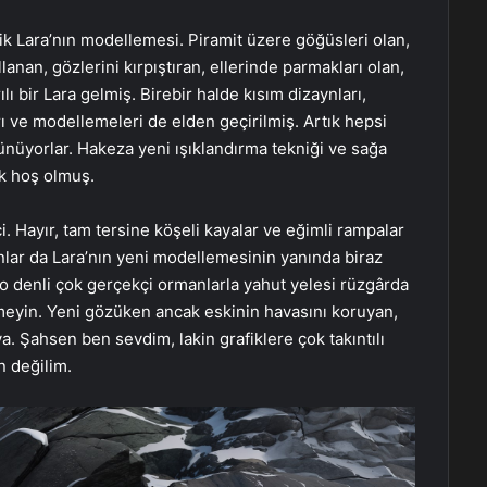
k Lara’nın modellemesi. Piramit üzere göğüsleri olan,
lanan, gözlerini kırpıştıran, ellerinde parmakları olan,
 bir Lara gelmiş. Birebir halde kısım dizaynları,
rı ve modellemeleri de elden geçirilmiş. Artık hepsi
nüyorlar. Hakeza yeni ışıklandırma tekniği ve sağa
k hoş olmuş.
 Hayır, tam tersine köşeli kayalar ve eğimli rampalar
nlar da Lara’nın yeni modellemesinin yanında biraz
i o denli çok gerçekçi ormanlarla yahut yelesi rüzgârda
meyin. Yeni gözüken ancak eskinin havasını koruyan,
a. Şahsen ben sevdim, lakin grafiklere çok takıntılı
n değilim.