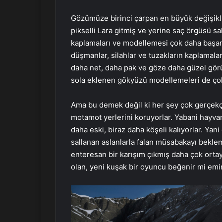
Gözümüze birinci çarpan en büyük değişikli
pikselli Lara gitmiş ve yerine saç örgüsü sal
kaplamaları ve modellemesi çok daha başarılı
düşmanlar, silahlar ve tuzakların kaplamala
daha net, daha pak ve göze daha güzel görü
sola eklenen gökyüzü modellemeleri de ço
Ama bu demek değil ki her şey çok gerçekçi.
motamot yerlerini koruyorlar. Yabani hayva
daha eski, biraz daha köşeli kalıyorlar. Yan
sallanan aslanlarla falan müsabakayı bekle
enteresan bir karışım çıkmış daha çok ortay
olan, yeni kuşak bir oyuncu beğenir mi emi