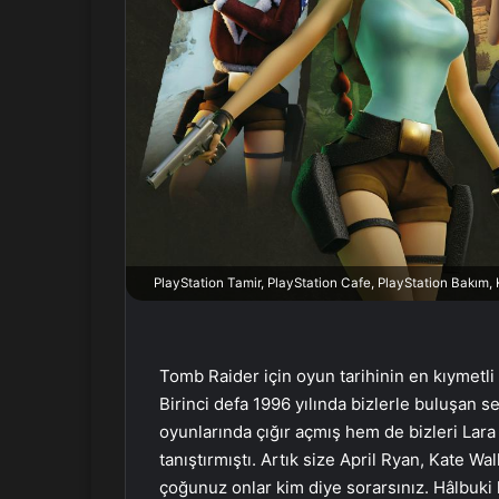
X
t
a
g
ö
n
d
e
r
m
e
k
PlayStation Tamir, PlayStation Cafe, PlayStation Bakım
Tomb Raider için oyun tarihinin en kıymetli
Birinci defa 1996 yılında bizlerle buluşan 
oyunlarında çığır açmış hem de bizleri Lara 
tanıştırmıştı. Artık size April Ryan, Kate
çoğunuz onlar kim diye sorarsınız. Hâlbuki 