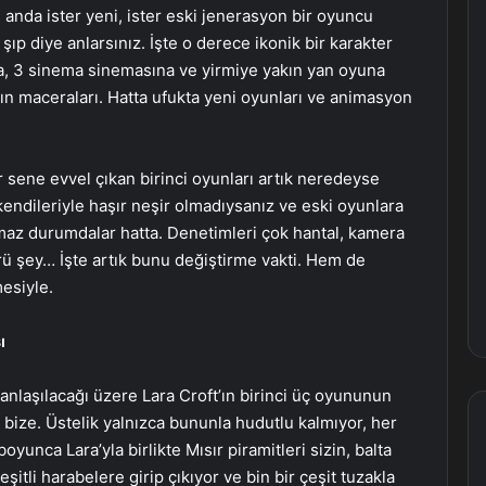
anda ister yeni, ister eski jenerasyon bir oyuncu
ıp diye anlarsınız. İşte o derece ikonik bir karakter
a, 3 sinema sinemasına ve yirmiye yakın yan oyuna
n maceraları. Hatta ufukta yeni oyunları ve animasyon
 sene evvel çıkan birinci oyunları artık neredeyse
ndileriyle haşır neşir olmadıysanız ve eski oyunlara
ılmaz durumdalar hatta. Denetimleri çok hantal, kamera
sürü şey… İşte artık bunu değiştirme vakti. Hem de
esiyle.
ı
nlaşılacağı üzere Lara Croft’ın birinci üç oyununun
 bize. Üstelik yalnızca bununla hudutlu kalmıyor, her
yunca Lara’yla birlikte Mısır piramitleri sizin, balta
itli harabelere girip çıkıyor ve bin bir çeşit tuzakla