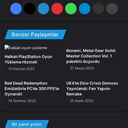
Facebook
X
LinkedIn
Pinterest
WhatsApp
Telegram
E-Posta ile paylaş
Yazdı
NO
OYUN ADI
BOYUT
GÖRSEL
Oyun
007 GOLDENEYE
[7,87
1
Görseli için
RELOADED
GB]
Benzer Paylaşımlar
tıklayın.
Oyun
007 JAMES BOND
[6,20
Konami, Metal Gear Solid:
2
Görseli için
Master Collection Vol. 1
Halkalı PlayStation Oyun
BLOOD STONE
GB]
tıklayın.
paketini duyurdu
Yükleme Hizmeti
27 Mayıs 2023
15 Haziran 2022
Oyun
[7,83
3
007 LEGENDS
Görseli için
GB]
Red Dead Redemption
UE4’te Dino Crisis Demosu
tıklayın.
Emülatörle PC’de 300 FPS’te
Yayınlandı: Fan Yapımı
Oynandı!
Remake
Oyun
ACE COMBAT ASSAULT
[6,79
18 Temmuz 2023
25 Aralık 2023
4
Görseli için
HORIZON UKRU
GB]
tıklayın.
Oyun
Bir yanıt yazın
AIR CONFLICTS PACIFIC
[3.18