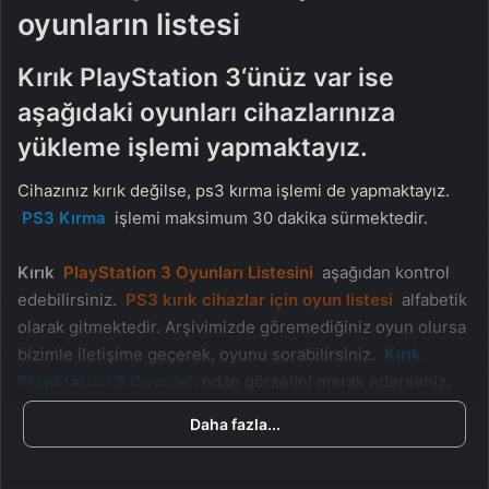
oyunların listesi
Kırık PlayStation 3
‘ünüz var ise
aşağıdaki
oyunlar
ı cihazlarınıza
yükleme işlemi yapmaktayız.
Cihazınız kırık değilse, ps3 kırma işlemi de yapmaktayız.
PS3 Kırma
işlemi maksimum 30 dakika sürmektedir.
Kırık
PlayStation 3 Oyunları Listesini
aşağıdan kontrol
edebilirsiniz.
PS3 kırık cihazlar için oyun listesi
alfabetik
olarak gitmektedir. Arşivimizde göremediğiniz oyun olursa
bizimle iletişime geçerek, oyunu sorabilirsiniz.
Kırık
PlayStation 3 Oyunları
ndan görselini merak ederseniz,
oyun listesinin sağında bulunan “Oyun Görseli için
Daha fazla...
Tıklayın” kısmına tıkladığınızda oyunun görselini
görebilirsiniz.