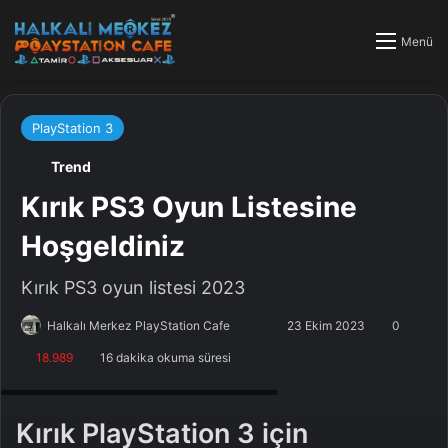
Menü
PlayStation 3
Trend
Kırık PS3 Oyun Listesine
Hoşgeldiniz
Kırık PS3 oyun listesi 2023
Follow
Bir
Halkalı Merkez PlayStation Cafe
23 Ekim 2023
0
on
e-
18.989
16 dakika okuma süresi
X
posta
kırık playstation 3 oyunları, ps3 kırık oyunlar
göndermek
Kırık PlayStation 3 için