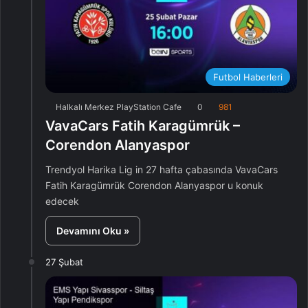
Futbol Haberleri
Halkalı Merkez PlayStation Cafe
0
981
VavaCars Fatih Karagümrük –
Corendon Alanyaspor
Trendyol Harika Lig in 27 hafta çabasında VavaCars
Fatih Karagümrük Corendon Alanyaspor u konuk
edecek
Devamını Oku »
27 Şubat