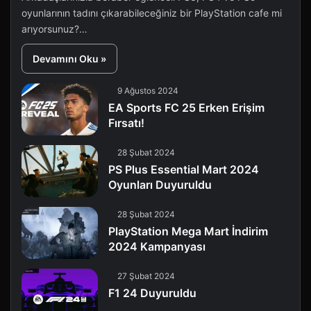
oyunlarının tadını çıkarabileceğiniz bir PlayStation cafe mi
arıyorsunuz?…
Devamını Oku »
9 Ağustos 2024
EA Sports FC 25 Erken Erişim
Fırsatı!
28 Şubat 2024
PS Plus Essential Mart 2024
Oyunları Duyuruldu
28 Şubat 2024
PlayStation Mega Mart İndirim
2024 Kampanyası
27 Şubat 2024
F1 24 Duyuruldu