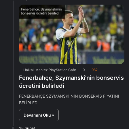
Halkalı Merkez PlayStation Cafe
0
982
Fenerbahçe, Szymanski’nin bonservis
ücretini belirledi
FENERBAHÇE SZYMANSKİ NİN BONSERVİS FİYATINI
BELİRLEDİ
Devamını Oku »
28 Şubat