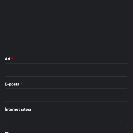
çekilen oyunlar da mevcut. Uzun lafın kısası, neredeyse
o
“bile bile lades” denilebilecek bir durum var ortada. Gelin
r
görün ki, bu tablodan pek de ders çıkarılmış üzere değil.
u
m
Önümüzdeki devirde kaç stüdyo daha misal teşebbüslerde
*
bulunacak, bunların kaçı başarılı olup kaçı beklediğini
bulamadan ayrılacak ortamızdan bakalım.
Ad
*
Başarı
Oyun
Oyunlar
Stüdyo
E-posta
*
İnternet sitesi