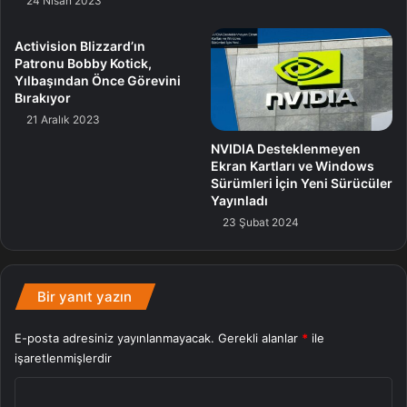
24 Nisan 2023
Raporda klasik manada bir oyunun geliştirilmesinin 2-3 yıl
Activision Blizzard’ın
sürdüğü, buna rağmen canlı servis oyunlar için 5 yılın
Patronu Bobby Kotick,
Yılbaşından Önce Görevini
üzerinde bir geliştirme sürecinin kelam konusu olduğu
Bırakıyor
belirtiliyor.
21 Aralık 2023
NVIDIA Desteklenmeyen
Bunun bir manası, canlı servis oyunlara hem daha fazla
Ekran Kartları ve Windows
vakit hem de daha fazla emek ve kaynak aktarılması
Sürümleri İçin Yeni Sürücüler
Yayınladı
gerektiği. Pekala bunun sonucunda nasıl bir tablo ile karşı
23 Şubat 2024
karşıya kalıyoruz? Her bir başarılı örneğe rağmen onlarca
başarısız teşebbüs.
Bir yanıt yazın
Üstelik gerilerine çok kıymetli markaları alan örnekler bile
başarısızlıkla sonuçlanabiliyor. Marvel’s Avengers ve
E-posta adresiniz yayınlanmayacak.
Gerekli alanlar
*
ile
Suicide Squad: Kill the Justice League üzere örnekler
işaretlenmişlerdir
geliyor akla. Babylon’s Fall, Anthem, Knockout City üzere
örneklerle de bu sayı artırılabilir. Hatta çıkmadan fişi
Y