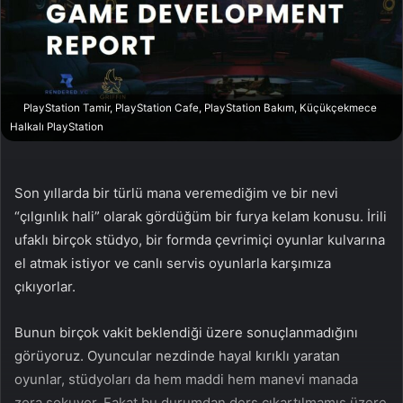
n
s
X
t
a
g
ö
PlayStation Tamir, PlayStation Cafe, PlayStation Bakım, Küçükçekmece
n
Halkalı PlayStation
d
e
r
Son yıllarda bir türlü mana veremediğim ve bir nevi
m
“çılgınlık hali” olarak gördüğüm bir furya kelam konusu. İrili
e
ufaklı birçok stüdyo, bir formda çevrimiçi oyunlar kulvarına
k
el atmak istiyor ve canlı servis oyunlarla karşımıza
çıkıyorlar.
Bunun birçok vakit beklendiği üzere sonuçlanmadığını
görüyoruz. Oyuncular nezdinde hayal kırıklı yaratan
oyunlar, stüdyoları da hem maddi hem manevi manada
zora sokuyor. Fakat bu durumdan ders çıkartılmamış üzere