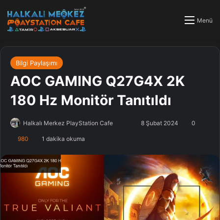
Menü
Bilgi Paylaşımı
AOC GAMING Q27G4X 2K
180 Hz Monitör Tanıtıldı
Halkalı Merkez PlayStation Cafe
F
B
8 Şubat 2024
0
o
i
980
1 dakika okuma
l
r
l
e
o
-
w
p
o
o
n
s
X
t