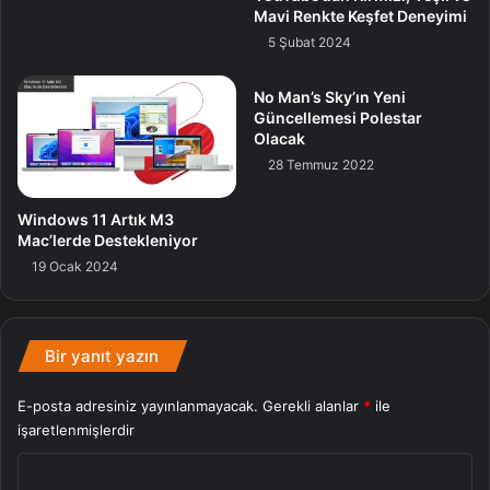
Mavi Renkte Keşfet Deneyimi
5 Şubat 2024
No Man’s Sky’ın Yeni
Güncellemesi Polestar
Olacak
28 Temmuz 2022
Windows 11 Artık M3
Mac’lerde Destekleniyor
19 Ocak 2024
Ergonomik ayak ise yükseklik, sağa sola dönme, eğme ve
pivot üzere, kapsamlı ayarlar sunuyor ve gaming, iş ya da
Bir yanıt yazın
ders çalışma için optimal rahatlığı da beraberinde getiriyor.
Flicker-Free teknolojisi ve LowBlue modu uzun süren
E-posta adresiniz yayınlanmayacak.
Gerekli alanlar
*
ile
seanslarda gözlere rahatlık sunuyor. Bu monitör, VESA
işaretlenmişlerdir
montajını destekliyor ve 3 taraftan da çerçevesiz tasarımı
Y
ile çoklu monitör kurulumları için ülkü. Tam bir gaming