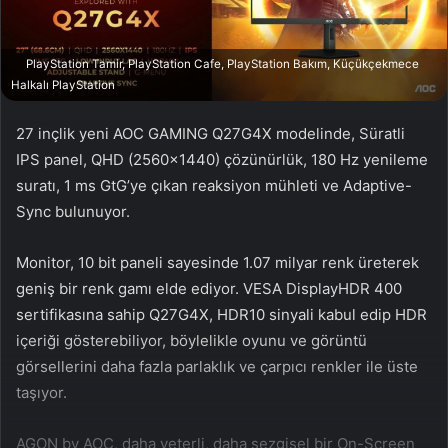
a
g
PlayStation Tamir, PlayStation Cafe, PlayStation Bakım, Küçükçekmece
ö
Halkalı PlayStation
n
d
27 inçlik yeni AOC GAMING Q27G4X modelinde, Süratli
e
IPS panel, QHD (2560×1440) çözünürlük, 180 Hz yenileme
r
suratı, 1 ms GtG’ye çıkan reaksiyon mühleti ve Adaptive-
m
Sync bulunuyor.
e
k
Monitor, 10 bit paneli sayesinde 1.07 milyar renk üreterek
geniş bir renk gamı elde ediyor. VESA DisplayHDR 400
sertifikasına sahip Q27G4X, HDR10 sinyali kabul edip HDR
içeriği gösterebiliyor, böylelikle oyunu ve görüntü
görsellerini daha fazla parlaklık ve çarpıcı renkler ile üste
taşıyor.
AGON by AOC, daha yeterli, daha sezgisel bir On-Screen