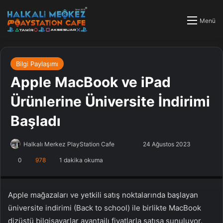
Menü
Bilgi Paylaşımı
Apple MacBook ve iPad
Ürünlerine Üniversite İndirimi
Başladı
Halkalı Merkez PlayStation Cafe
F
B
24 Ağustos 2023
o
i
0
978
1 dakika okuma
PlayStation Tamir, PlayStation Cafe, PlayStation Bakım, Küçükçekmece
l
r
Halkalı PlayStation
l
e
o
-
Apple mağazaları ve yetkili satış noktalarında başlayan
w
p
üniversite indirimi (Back to school) ile birlikte MacBook
o
o
dizüstü bilgisayarlar avantajlı fiyatlarla satışa sunuluyor.