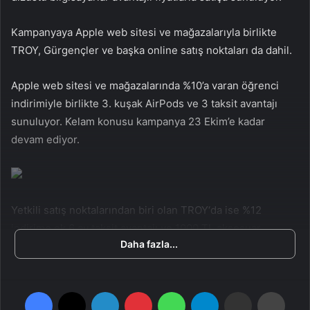
n
s
X
t
Kampanyaya Apple web sitesi ve mağazalarıyla birlikte
a
TROY, Gürgençler ve başka online satış noktaları da dahil.
g
ö
Apple web sitesi ve mağazalarında %10’a varan öğrenci
n
indirimiyle birlikte 3. kuşak AirPods ve 3 taksit avantajı
d
sunuluyor. Kelam konusu kampanya 23 Ekim’e kadar
e
devam ediyor.
r
m
e
k
Yetkili satış noktalarından biri olan TROY‘da ise %12
indirime ek 6 ay taksit avantajı ve 1000 TL aksesuar
Daha fazla...
indirimi mevcut. Buna ek olarak 3500 TL’ye kadar takas
takviyesi de müşterileri bekliyor. TROY’daki kampanya
Ekim ayına kadar geçerli olacak.
Facebook
X
LinkedIn
Pinterest
WhatsApp
Telegram
E-Posta ile paylaş
Yazdır