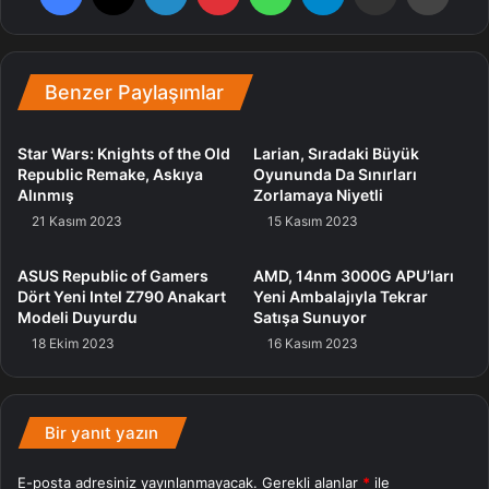
Bir öteki yetkili satış noktası olan Gürgençler‘de ise indirim
Benzer Paylaşımlar
meblağı %8 olarak açıklandı. Buna ek olarak 1. jenerasyon
AirPods Pro, 6 taksit ve 4300 TL takas takviyesi sunuluyor.
TROY’da olduğu üzere Gürgençler’de de kampanya Ekim
Star Wars: Knights of the Old
Larian, Sıradaki Büyük
Republic Remake, Askıya
Oyununda Da Sınırları
ayına kadar devam edecek.
Alınmış
Zorlamaya Niyetli
21 Kasım 2023
15 Kasım 2023
Zincir mağaza ve online satış noktaları olan MediaMarkt,
Amazon, Trendyol, Hepsiburada, Vatan Bilgisayar ve
ASUS Republic of Gamers
AMD, 14nm 3000G APU’ları
Teknosa’da 12 aya kadar peşin fiyatına taksit avantajı
Dört Yeni Intel Z790 Anakart
Yeni Ambalajıyla Tekrar
Modeli Duyurdu
Satışa Sunuyor
mevcutken, ek olarak MediaMarkt, Vatan Bilgisayar ve
18 Ekim 2023
16 Kasım 2023
Teknosa’da %12’ye varan indirimler sunuluyor.
Son olarak kelam konusu kampanyanın yalnızca üniversite
Bir yanıt yazın
öğrencilerini değil, ek olarak aileleri ile birlikte öğretim
vazifelileri ve çalışanlarına da geçerli olduğunu belirtelim.
E-posta adresiniz yayınlanmayacak.
Gerekli alanlar
*
ile