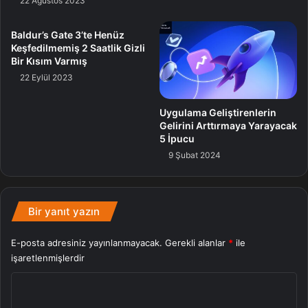
22 Ağustos 2023
Baldur’s Gate 3’te Henüz
Keşfedilmemiş 2 Saatlik Gizli
Bir Kısım Varmış
22 Eylül 2023
Uygulama Geliştirenlerin
Gelirini Arttırmaya Yarayacak
5 İpucu
9 Şubat 2024
Bir yanıt yazın
E-posta adresiniz yayınlanmayacak.
Gerekli alanlar
*
ile
işaretlenmişlerdir
Y
o