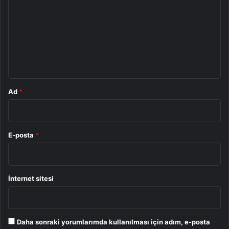
r
u
m
*
Ad
*
E-posta
*
İnternet sitesi
Daha sonraki yorumlarımda kullanılması için adım, e-posta