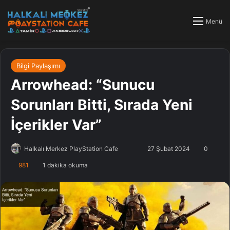
Menü
Bilgi Paylaşımı
Arrowhead: “Sunucu
Sorunları Bitti, Sırada Yeni
İçerikler Var”
Halkalı Merkez PlayStation Cafe
F
B
27 Şubat 2024
0
o
i
981
1 dakika okuma
l
r
l
e
o
-
w
p
o
o