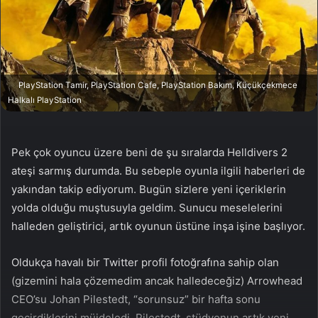
n
s
X
t
a
g
ö
PlayStation Tamir, PlayStation Cafe, PlayStation Bakım, Küçükçekmece
n
Halkalı PlayStation
d
e
r
Pek çok oyuncu üzere beni de şu sıralarda Helldivers 2
m
ateşi sarmış durumda. Bu sebeple oyunla ilgili haberleri de
e
yakından takip ediyorum. Bugün sizlere yeni içeriklerin
k
yolda olduğu muştusuyla geldim. Sunucu meselelerini
halleden geliştirici, artık oyunun üstüne inşa işine başlıyor.
Oldukça havalı bir Twitter profil fotoğrafına sahip olan
(gizemini hala çözemedim ancak halledeceğiz) Arrowhead
CEO’su Johan Pilestedt, “sorunsuz” bir hafta sonu
geçirdiklerini müjdeledi. Pilestedt, stüdyonun artık yeni