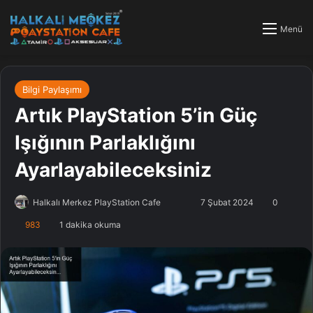
Menü
Bilgi Paylaşımı
Artık PlayStation 5’in Güç
Işığının Parlaklığını
Ayarlayabileceksiniz
Halkalı Merkez PlayStation Cafe
F
B
7 Şubat 2024
0
o
i
983
1 dakika okuma
l
r
l
e
o
-
w
p
o
o