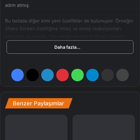
adım atmış.
Bu betada diğer kimi yeni özellikler de bulunuyor. Örneğin
Share Screen özelliğine imleç ve emoji reaksiyonları
eklenmiş durumda. Tam ekran modunda Share Screen
seyreden iştirakçiler, sunucuya emoji halinde kutlamalar
Daha fazla...
gönderebilecekler. İmleçler de izleyicilerin obje ve
bölgelerini işaretleyebilmesini sağlayacak.
Facebook
X
LinkedIn
Pinterest
WhatsApp
Telegram
E-Posta ile paylaş
Yazdır
Dualsense denetimcisine gelen güncelleme ise ses
özelliklerini geliştiriyor, artık kontrolcüdeki hoparlör daha
yüksek ses verecek ve daha güzel gürültü önlemeye sahip
olacak.
Benzer Paylaşımlar
PlayStation 5’in yeni sistem güncellemesi önümüzdeki
aylarda genel olarak yayınlanacakmış fakat betada test
edilen her özelliğin yayınlanan versiyonda olma
mecburiliği yok doğal ki.