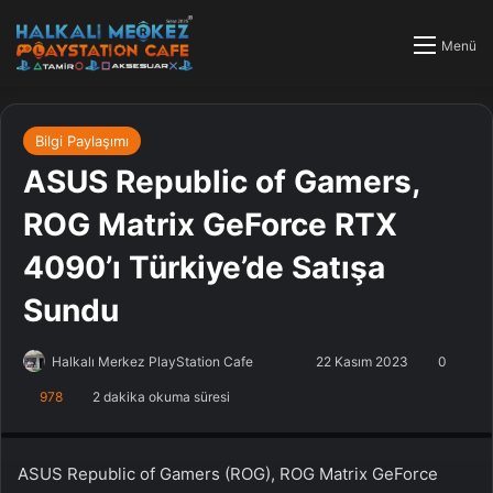
Menü
Bilgi Paylaşımı
ASUS Republic of Gamers,
ROG Matrix GeForce RTX
4090’ı Türkiye’de Satışa
Sundu
Halkalı Merkez PlayStation Cafe
F
B
22 Kasım 2023
0
o
i
978
2 dakika okuma süresi
PlayStation Tamir, PlayStation Cafe, PlayStation Bakım, Küçükçekmece
l
r
Halkalı PlayStation
l
e
o
-
ASUS
Republic of Gamers (ROG), ROG Matrix GeForce