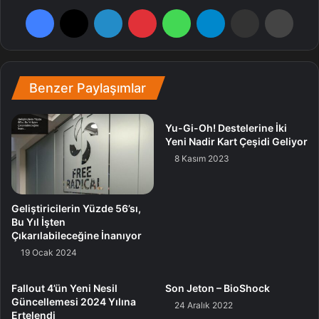
döngüsünde özel olarak tasarlanmış bir soğuk plaka ve
Facebook
X
LinkedIn
Pinterest
WhatsApp
Telegram
E-Posta ile paylaş
Yazdır
pompa fanı bulunuyor. Soğutucu sıvı akış suratı ise
optimum seviyede tutuluyor. Bu sistem, ısıyı 700 mm
tüpler ve 360 mm radyatörle uzaklaştırıyor. Papatya
dizilimi biçiminde kullanılabilen manyetik fanlar ise suram
Benzer Paylaşımlar
sürecini kolaylaştırıyor. Kullanıcılar kendi RGB
aydınlatmalarını kablo dağınıklık olmadan tertipli bir halde
Yu-Gi-Oh! Destelerine İki
kullanabiliyor. Bunlara ek olarak, birinci sınıf güç dağıtım
Yeni Nadir Kart Çeşidi Geliyor
sistemi de GPU’nun her vakit sistemli ve emniyetli güç
8 Kasım 2023
almasını sağlıyor.
Geliştiricilerin Yüzde 56’sı,
Bu Yıl İşten
Çıkarılabileceğine İnanıyor
19 Ocak 2024
Fallout 4’ün Yeni Nesil
Son Jeton – BioShock
Güncellemesi 2024 Yılına
24 Aralık 2022
Ertelendi