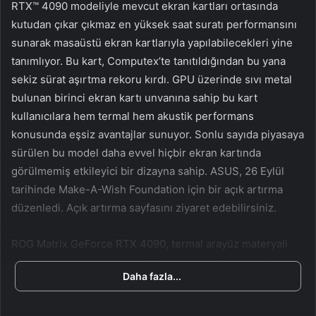
w
p
RTX™ 4090 modeliyle mevcut ekran kartları ortasında
o
o
kutudan çıkar çıkmaz en yüksek saat suratı performansını
n
s
sunarak masaüstü ekran kartlarıyla yapılabilecekleri yine
X
t
tanımlıyor. Bu kart, Computex’te tanıtıldığından bu yana
a
sekiz sürat aşırtma rekoru kırdı. GPU üzerinde sıvı metal
g
bulunan birinci ekran kartı unvanına sahip bu kart
ö
kullanıcılara hem termal hem akustik performans
n
konusunda eşsiz avantajlar sunuyor. Sonlu sayıda piyasaya
d
sürülen bu model daha evvel hiçbir ekran kartında
e
görülmemiş etkileyici bir dizayna sahip. ASUS, 26 Eylül
r
m
tarihinde Make-A-Wish Foundation için bir açık artırma
e
düzenledi. Açık artırma sayfasını ziyaret edebilirsiniz.
k
ROG Matrix GeForce RTX 4090, termal arayüz materyali
olarak sıvı metal kullanan birinci seri üretim model. Bu
Daha fazla...
gerecin inanılmaz iletkenliği sayesinde harika soğutma
performansı elde ediliyor. Hepsi bir ortada soğutma