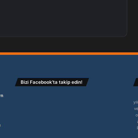
Bizi Facebook’ta takip edin!
wn
yı
ve
o
ı