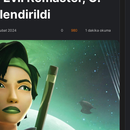
endirildi
Şubat 2024
0
980
1 dakika okuma