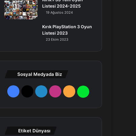
Listesi 2024-2025
19 Ağustos 2024
Kırık PlayStation 3 Oyun
Listesi 2023
23 Ekim 2023
Sosyal Medyada Biz
F
X
L
I
R
W
a
i
n
S
h
c
n
s
S
a
e
k
t
t
Etiket Dünyası