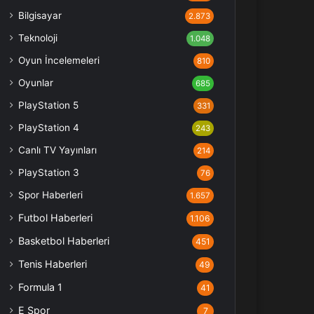
Bilgisayar
2.873
Teknoloji
1.048
Oyun İncelemeleri
810
Oyunlar
685
PlayStation 5
331
PlayStation 4
243
Canlı TV Yayınları
214
PlayStation 3
76
Spor Haberleri
1.657
Futbol Haberleri
1.106
Basketbol Haberleri
451
Tenis Haberleri
49
Formula 1
41
E Spor
7