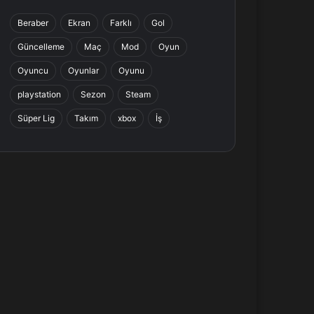
b
e
a
s
Beraber
Ekran
Farklı
Gol
o
d
g
A
Güncelleme
Maç
Mod
Oyun
o
I
r
p
Oyuncu
Oyunlar
Oyunu
k
n
a
p
playstation
Sezon
Steam
Süper Lig
Takım
xbox
İş
m