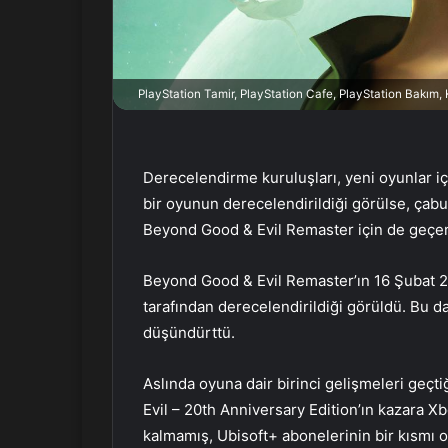
r
m
e
k
PlayStation Tamir, PlayStation Cafe, PlayStation Bakım
Derecelendirme kuruluşları, yeni oyunlar için
bir oyunun derecelendirildiği görülse, çab
Beyond Good & Evil Remaster için de geçer
Beyond Good & Evil Remaster’ın 16 Şubat 
tarafından derecelendirildiği görüldü. Bu da
düşündürttü.
Aslında oyuna dair birinci gelişmeleri geç
Evil – 20th Anniversary Edition’ın kazara X
kalmamış, Ubisoft+ abonelerinin bir kısmı o