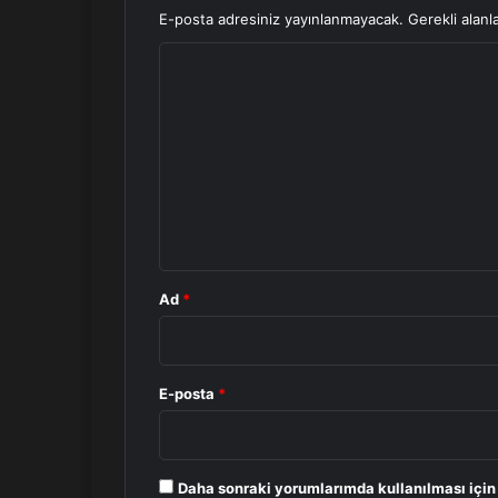
E-posta adresiniz yayınlanmayacak.
Gerekli alanl
Y
o
r
u
m
*
Ad
*
E-posta
*
Daha sonraki yorumlarımda kullanılması için