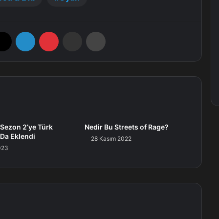
X
LinkedIn
Pinterest
E-Posta ile paylaş
Yazdır
 Sezon 2’ye Türk
Nedir Bu Streets of Rage?
 Da Eklendi
28 Kasım 2022
023