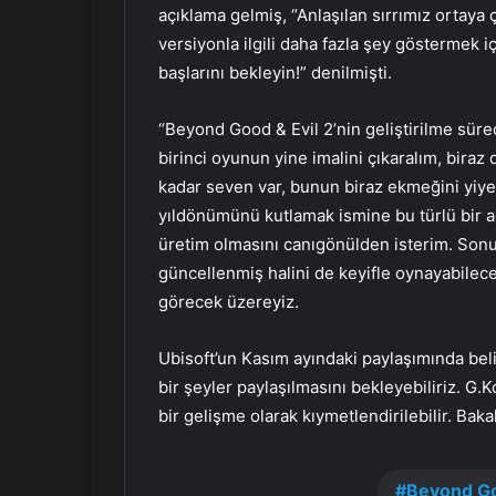
açıklama gelmiş, “Anlaşılan sırrımız ortaya ç
versiyonla ilgili daha fazla şey göstermek i
başlarını bekleyin!” denilmişti.
“Beyond Good & Evil 2’nin geliştirilme süreci
birinci oyunun yine imalini çıkaralım, bira
kadar seven var, bunun biraz ekmeğini yiye
yıldönümünü kutlamak ismine bu türlü bir ad
üretim olmasını canıgönülden isterim. Sonu
güncellenmiş halini de keyifle oynayabilec
görecek üzereyiz.
Ubisoft’un Kasım ayındaki paylaşımında beli
bir şeyler paylaşılmasını bekleyebiliriz. G
bir gelişme olarak kıymetlendirilebilir. Bak
Beyond Go