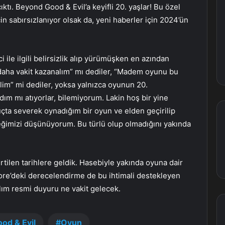
ıktı. Beyond Good & Evil’a keyifli 20. yaşlar! Bu özel
çin sabırsızlanıyor olsak da, yeni haberler için 2024’ün
 ile ilgili belirsizlik alıp yürümüşken en azından
z daha vakit kazanalım” mı dediler, “Madem oyunu bu
lim” mi dediler, yoksa yalnızca oyunun 20.
ım mı atıyorlar, bilemiyorum. Lakin hoş bir yine
çta severek oynadığım bir oyun ve elden geçirilip
eğimizi düşünüyorum. Bu türlü olup olmadığını yakında
rtilen tarihlere geldik. Hasebiyle yakında oyuna dair
.Kore’deki derecelendirme de bu ihtimali destekleyen
alım resmi duyuru ne vakit gelecek.
od & Evil
Oyun