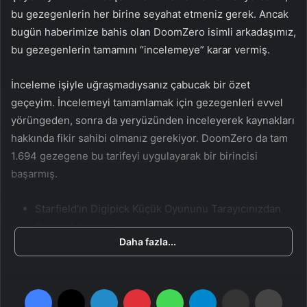
n
s
bu gezegenlerin her birine seyahat etmeniz gerek. Ancak
X
t
bugün haberimize bahis olan DoomZero isimli arkadaşımız,
a
bu gezegenlerin tamamını “incelemeye” karar vermiş.
g
ö
İnceleme işiyle uğraşmadıysanız çabucak bir özet
n
geçeyim. İncelemeyi tamamlamak için gezegenleri evvel
d
yörüngeden, sonra da yeryüzünden inceleyerek kaynakları
e
hakkında fikir sahibi olmanız gerekiyor. DoomZero da tam
r
1.694 gezegene bu tarifeyi uygulayarak bir birincisi
m
e
başarmış.
k
Starfield’ın Digipick Küçük Oyununu Tarayıcınızdan
Oynayabilirsiniz
Daha fazla...
Reddit gönderisinde sorulara da cevap veren DoomZero,
başına gelen farklı olaylardan da bahsetmiş. Örneğin
Facebook
X
LinkedIn
Pinterest
WhatsApp
Telegram
E-Posta ile paylaş
Yazdır
toplamda 2 gezegenin, bir bug yüzünden incelenemediğini