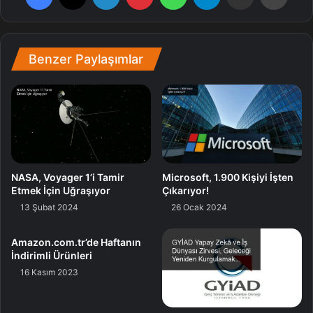
DoomZero sayesinde öğrendik. Birtakım gezegenlerde ise
okyanus biyomları nedeniyle epeyce zorlandığını lisana
getirmiş.
Benzer Paylaşımlar
DoomZero, 200 saatlik oynanış mühletinin 180 saatini bu
işe ayırmış…
Gezegen
NASA, Voyager 1’i Tamir
Microsoft, 1.900 Kişiyi İşten
Etmek İçin Uğraşıyor
Çıkarıyor!
13 Şubat 2024
26 Ocak 2024
Amazon.com.tr’de Haftanın
İndirimli Ürünleri
16 Kasım 2023