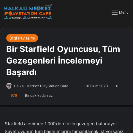
Menü
Bilgi Paylaşımı
Bir Starfield Oyuncusu, Tüm
Gezegenleri İncelemeyi
Başardı
Halkalı Merkez PlayStation Cafe
F
B
10 Ekim 2023
0
o
i
979
Bir dakikadan az
PlayStation Tamir, PlayStation Cafe, PlayStation Bakım, Küçükçekmece
l
r
Halkalı PlayStation
l
e
o
-
w
p
Starfield aleminde 1.000’den fazla gezegen bulunuyor.
o
o
Şayet oyunun tüm başarımlarını tamamlamak istiyorsanız,