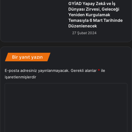
GYİAD Yapay Zekâ ve İş
Dünyası Zirvesi, Geleceği
Yeniden Kurgulamak
Temasıyla 6 Mart Tarihinde
Düzenlenecek
27 Şubat 2024
Bir yanıt yazın
E-posta adresiniz yayınlanmayacak.
Gerekli alanlar
*
ile
işaretlenmişlerdir
Y
o
r
u
m
*