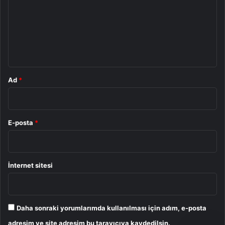
r
u
m
*
Ad
*
E-posta
*
İnternet sitesi
Daha sonraki yorumlarımda kullanılması için adım, e-posta
adresim ve site adresim bu tarayıcıya kaydedilsin.