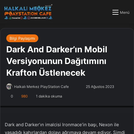
Menü
Bilgi Paylaşımı
Dark And Darker’ın Mobil
Versiyonunun Dağıtımını
Krafton Üstlenecek
Halkalı Merkez PlayStation Cafe
F
B
25 Ağustos 2023
o
i
0
980
1 dakika okuma
PlayStation Tamir, PlayStation Cafe, PlayStation Bakım, Küçükçekmece
l
r
Halkalı PlayStation
l
e
o
-
w
p
Dark and Darker’ın imalcisi Ironmace’in başı, Nexon ile
o
o
yaşadığı kahırlardan dolayı ağrımaya devam ediyor. Şimdi