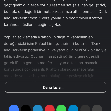
n
s
geçtiğimiz günlerde oyunu resmen satışa sunan geliştirici,
X
t
bu defa de değerli bir mutabakata imza attı. Ironmace, Dark
a
and Darker’ın “mobil” versiyonlarının dağıtımının Krafton
g
tarafından üstlenileceğini açıkladı.
ö
n
Yapılan açıklamada Krafton’un dağıtım kanadının en
d
doruğundaki isim Rafael Lim, şu tabirleri kullandı: “Dark
e
and Darker’ın potansiyelini ve yaratıcılığını büyük bir ilgiyle
r
takip ediyoruz. Oyunun masaüstü sürümü gerek çeşidi
m
e
gerek IP’nin genel atmosferini oyun ortamına taşımak
k
konusunda çok başarılı. Krafton olarak bu maceraları
mobilde yeni bir hayran topluluğu ile paylaşmak için
sabırsızlanıyoruz.”
Daha fazla...
Dark and Darker – Birinci Bakış
Facebook
X
LinkedIn
Pinterest
WhatsApp
Telegram
E-Posta ile paylaş
Yazdır
Tabii bu noktada mutabakatın yalnızca “mobil” taraf ile ilgili