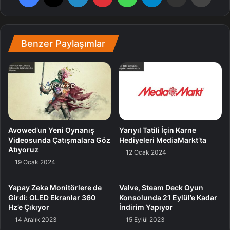
olduğunun altını çizmek gerekiyor. Açıklamaya bakılırsa
Krafton, Dark and Darker’ın tüm haklarını satın almamış.
Oyunun şu anda Steam’de bulunmamasının nedeninin de
Benzer Paylaşımlar
açılan telif davası olduğunu anımsatalım.
Dark
Avowed’un Yeni Oynanış
Yarıyıl Tatili İçin Karne
Videosunda Çatışmalara Göz
Hediyeleri MediaMarkt’ta
Atıyoruz
12 Ocak 2024
19 Ocak 2024
Yapay Zeka Monitörlere de
Valve, Steam Deck Oyun
Girdi: OLED Ekranlar 360
Konsolunda 21 Eylül’e Kadar
Hz’e Çıkıyor
İndirim Yapıyor
14 Aralık 2023
15 Eylül 2023