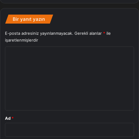
Bir yanıt yazın
E-posta adresiniz yayınlanmayacak.
Gerekli alanlar
*
ile
işaretlenmişlerdir
Y
o
r
u
m
*
Ad
*