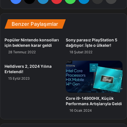
Bu dengesizliğe bir son getirecek başka içerik
güncellemesi ise paragon sistemine geliyor. D3’ün
“endgame” içeriği olan paragon sistemi, dört farklı
Benzer Paylaşımlar
kategoride istatistiklerinizi güncellemenize müsaade
veriyordu. Son dönemlerin liderlik tablolarına bakarsanız,
birtakım oyuncuların 2500 paragon puanını geçtiğini
Popüler Nintendo konsolları
Sony parasız PlayStation 5
için beklenen karar geldi
dağıtıyor: İşte o ülkeler!
görebilirsiniz. İşte yeni dönem, buna bir nokta koyacak.
28 Temmuz 2022
18 Şubat 2022
Helldivers 2, 2024 Yılına
Ertelendi!
Artık oyuncuların tamamı 800 paragon puanı ile
15 Eylül 2023
sonlandırılmış durumda. Bu puanları nasıl dağıtacağınız ise
size kalmış.
Core i9-14900HX, Küçük
Performans Artışlarıyla Geldi
Sezon 29’u şu anda PTR üzerinden oynayabilirsiniz. Son
16 Ocak 2024
dönem birkaç hafta içerisinde standart sunuculara da
gelmiş olacak.