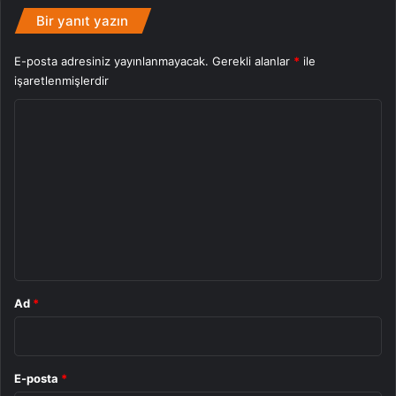
Bir yanıt yazın
Sezon
E-posta adresiniz yayınlanmayacak.
Gerekli alanlar
*
ile
işaretlenmişlerdir
Y
o
r
u
m
*
Ad
*
E-posta
*