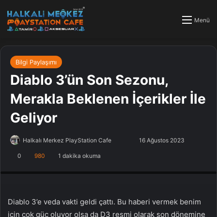
Menü
Bilgi Paylaşımı
Diablo 3’ün Son Sezonu,
Merakla Beklenen İçerikler İle
Geliyor
Halkalı Merkez PlayStation Cafe
F
B
16 Ağustos 2023
o
i
0
980
1 dakika okuma
PlayStation Tamir, PlayStation Cafe, PlayStation Bakım, Küçükçekmece
l
r
Halkalı PlayStation
l
e
o
-
w
p
Diablo 3’e veda vakti geldi çattı. Bu haberi vermek benim
o
o
için çok güç oluyor olsa da D3 resmi olarak son dönemine