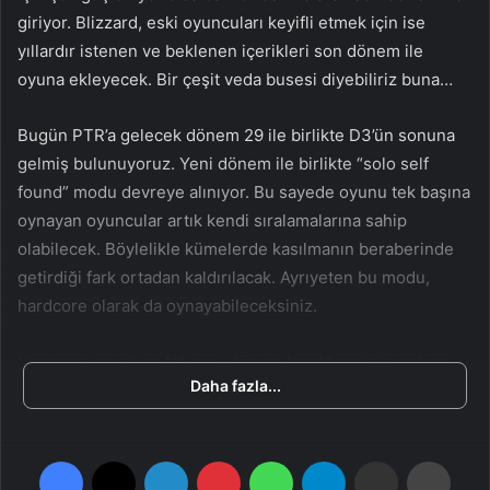
n
s
giriyor. Blizzard, eski oyuncuları keyifli etmek için ise
X
t
yıllardır istenen ve beklenen içerikleri son dönem ile
a
oyuna ekleyecek. Bir çeşit veda busesi diyebiliriz buna…
g
ö
Bugün PTR’a gelecek dönem 29 ile birlikte D3’ün sonuna
n
gelmiş bulunuyoruz. Yeni dönem ile birlikte “solo self
d
found” modu devreye alınıyor. Bu sayede oyunu tek başına
e
oynayan oyuncular artık kendi sıralamalarına sahip
r
olabilecek. Böylelikle kümelerde kasılmanın beraberinde
m
e
getirdiği fark ortadan kaldırılacak. Ayrıyeten bu modu,
k
hardcore olarak da oynayabileceksiniz.
Yapmanız gereken tek şey, dönem karakterinizi açarken
Daha fazla...
“solo self found” seçeneğini işaretlemek olacak. Yalnız
unutmayın, bu modu yalnızca tek başınıza
oynayabileceksiniz.
Facebook
X
LinkedIn
Pinterest
WhatsApp
Telegram
E-Posta ile paylaş
Yazdır