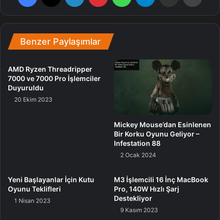
Telekopye kümeleri, yeraltı forumları da dahil olmak üzere
birçok farklı kanaldaki reklamlar aracılığıyla yeni
Neandertalleri işe alıyor. Bu reklamların emeli açıkça
Benzer Paylaşımlar
belirtiliyor: Çevrimiçi pazarlardaki kullanıcıları
dolandırmak. Gelecek vaat eden Neandertallerin, bu “iş”
AMD Ryzen Threadripper
alanında sahip oldukları tecrübeler üzere temel soruları
7000 ve 7000 Pro İşlemciler
yanıtlayan bir müracaat formu doldurmaları gerekiyor.
Duyuruldu
Gereğince yüksek rütbeye sahip mevcut küme üyeleri
20 Ekim 2023
tarafından onaylanırsa, yeni Neandertaller Telekopye’yi
tüm potansiyeliyle kullanmaya başlayabilir.
Mickey Mouse’dan Esinlenen
Bir Korku Oyunu Geliyor –
Infestation 88
2 Ocak 2024
Yeni Başlayanlar İçin Kutu
M3 İşlemcili 16 İnç MacBook
Oyunu Teklifleri
Pro, 140W Hızlı Şarj
Destekliyor
1 Nisan 2023
9 Kasım 2023