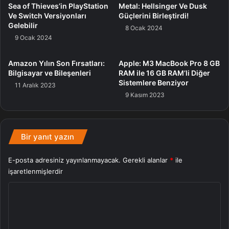
Sea of Thieves’in PlayStation
Metal: Hellsinger Ve Dusk
Ve Switch Versiyonları
Güçlerini Birleştirdi!
Gelebilir
8 Ocak 2024
9 Ocak 2024
Amazon Yılın Son Fırsatları:
Apple: M3 MacBook Pro 8 GB
Bilgisayar ve Bileşenleri
RAM ile 16 GB RAM’li Diğer
Sistemlere Benziyor
11 Aralık 2023
9 Kasım 2023
Bir yanıt yazın
E-posta adresiniz yayınlanmayacak.
Gerekli alanlar
*
ile
işaretlenmişlerdir
Y
o
r