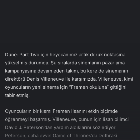
a
g
ö
n
d
e
r
Dune: Part Two için heyecanımız artık doruk noktasına
m
yükselmiş durumda. Şu sıralarda sinemanın pazarlama
e
kampanyasına devam eden takım, bu kere de sinemanın
k
direktörü Denis Villeneuve ile karşımızda. Villeneuve, kimi
oyuncuların yeni sinema için “Fremen okuluna” gittiğini
tabir etmiş.
Oyuncuların bir kısmı Fremen lisanını etkin biçimde
öğrenmeyi başarmış. Villeneuve, bunun için lisan bilimci
David J. Peterson’dan yardım aldıklarını söz ediyor.
Peterson, daha evvel Game of Thrones’da Dothraki