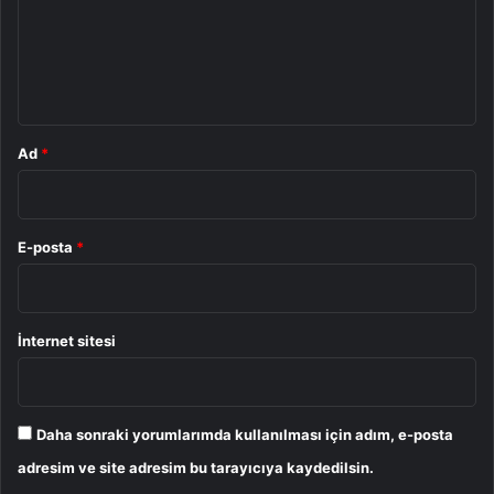
u
m
*
Ad
*
E-posta
*
İnternet sitesi
Daha sonraki yorumlarımda kullanılması için adım, e-posta
adresim ve site adresim bu tarayıcıya kaydedilsin.