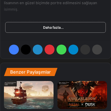
lisanının en güzel biçimde portre edilmesini sağlayan
isimmiş.
Tabii işin asıl dikkat alımlı kısmı setteki kimi isimlerin, öhm
Daha fazla...
öhm Timothée Chalamet, kendilerini lisana biraz fazla
kaptırmış olması. Villeneuve, Chalamet’nin çekimlerin
sonuna gerçek Chakobsa lisanında dev konuşmalar
Facebook
X
LinkedIn
Pinterest
WhatsApp
Telegram
E-Posta ile paylaş
Yazdır
yapabildiğini ve bundan çok etkilendiğini söz ediyor.
Dune: Part Two için geri sayıma başladık. Sinema, 1 Mart’ta
vizyona girecek.
Benzer Paylaşımlar
Dil