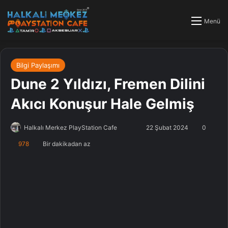
Menü
Bilgi Paylaşımı
Dune 2 Yıldızı, Fremen Dilini
Akıcı Konuşur Hale Gelmiş
Halkalı Merkez PlayStation Cafe
F
B
22 Şubat 2024
0
o
i
978
Bir dakikadan az
l
r
l
e
o
-
w
p
o
o
n
s
X
t