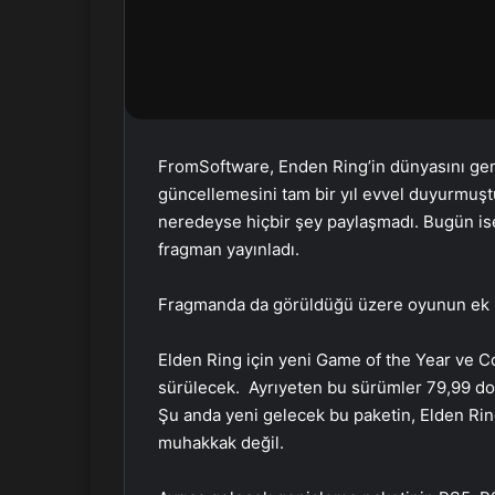
r
m
e
k
FromSoftware, Enden Ring’in dünyasını gen
güncellemesini tam bir yıl evvel duyurmuş
neredeyse hiçbir şey paylaşmadı. Bugün ise 
fragman yayınladı.
Fragmanda da görüldüğü üzere oyunun ek pa
Elden Ring için yeni Game of the Year ve Co
sürülecek. Ayrıyeten bu sürümler 79,99 dolar
Şu anda yeni gelecek bu paketin, Elden Rin
muhakkak değil.