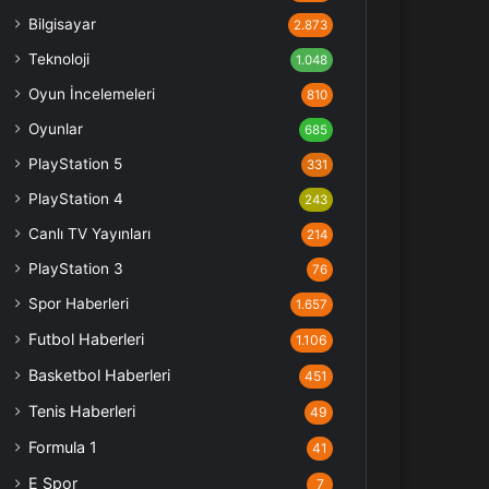
Bilgisayar
2.873
Teknoloji
1.048
Oyun İncelemeleri
810
Oyunlar
685
PlayStation 5
331
PlayStation 4
243
Canlı TV Yayınları
214
PlayStation 3
76
Spor Haberleri
1.657
Futbol Haberleri
1.106
Basketbol Haberleri
451
Tenis Haberleri
49
Formula 1
41
E Spor
7