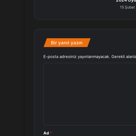
15 Şubat
Bir yanıt yazın
E-posta adresiniz yayınlanmayacak.
Gerekli alanl
Y
o
r
u
m
*
Ad
*