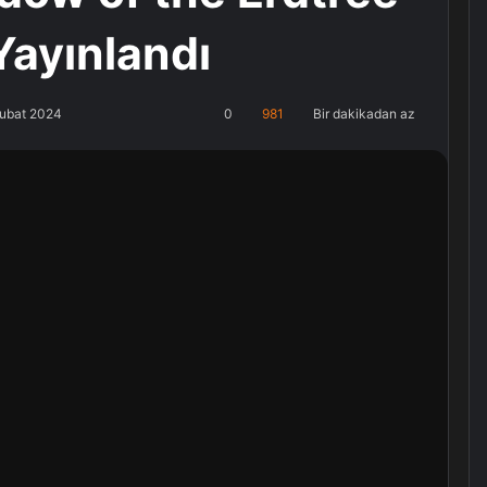
ayınlandı
Şubat 2024
0
981
Bir dakikadan az