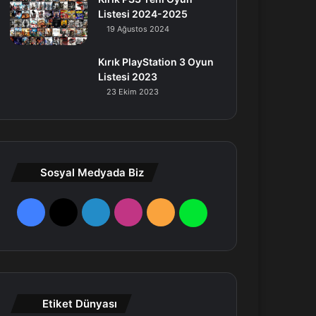
Listesi 2024-2025
19 Ağustos 2024
Kırık PlayStation 3 Oyun
Listesi 2023
23 Ekim 2023
Sosyal Medyada Biz
F
X
L
I
R
W
a
i
n
S
h
c
n
s
S
a
e
k
t
t
Etiket Dünyası