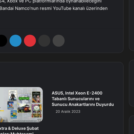
S4, Xbox ve PC platformlarında oynanabileceğini
ri Bandai Namco’nun resmi YouTube kanalı üzerinden
X
LinkedIn
Pinterest
E-Posta ile paylaş
Yazdır
ASUS, Intel Xeon E-2400
Tabanlı Sunucularını ve
Sunucu Anakartlarını Duyurdu
20 Aralık 2023
xtra & Deluxe Şubat
nları Muhteşem!