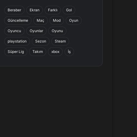
b
e
a
s
Beraber
Ekran
Farklı
Gol
o
d
g
A
Güncelleme
Maç
Mod
Oyun
o
I
r
p
Oyuncu
Oyunlar
Oyunu
k
n
a
p
playstation
Sezon
Steam
Süper Lig
Takım
xbox
İş
m