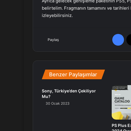
Ayrıca gelecek genişleme paketinin PS5, P
belirtelim. Fragmanın tamamını ve tarihle
izleyebilirsiniz.
Facebook
Paylaş
Benzer Paylaşımlar
Sony, Türkiye’den Çekiliyor
Mu?
30 Ocak 2023
PS Plus E
2024 Oyu