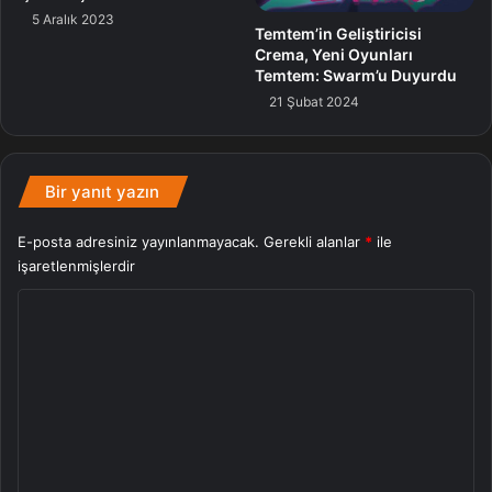
5 Aralık 2023
Temtem’in Geliştiricisi
Crema, Yeni Oyunları
Temtem: Swarm’u Duyurdu
21 Şubat 2024
Bir yanıt yazın
E-posta adresiniz yayınlanmayacak.
Gerekli alanlar
*
ile
işaretlenmişlerdir
Y
o
r
u
m
*