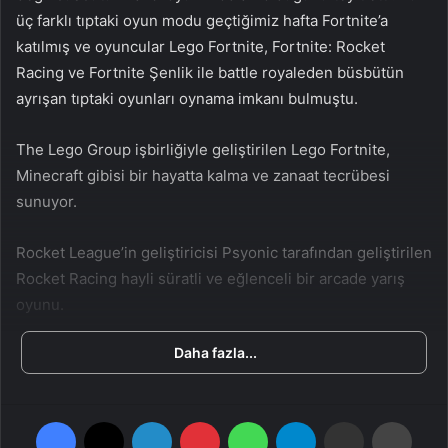
n
s
üç farklı tıptaki oyun modu geçtiğimiz hafta Fortnite’a
X
t
katılmış ve oyuncular Lego Fortnite, Fortnite: Rocket
a
Racing ve Fortnite Şenlik ile battle royaleden büsbütün
g
ayrışan tıptaki oyunları oynama imkanı bulmuştu.
ö
n
The Lego Group işbirliğiyle geliştirilen Lego Fortnite,
d
Minecraft gibisi bir hayatta kalma ve zanaat tecrübesi
e
sunuyor.
r
m
e
Rocket League’in geliştiricisi Psyonic tarafından geliştirilen
k
Rocket Racing hayli süratli ve eğlenceli bir arcade yarış
oyunu.
Daha fazla...
Rock Band stüdyosu Harmonix’in geliştirdiği Fortnite
Şenlik ise Guitar Hero gibisi bir ritim oyunu.
Facebook
X
LinkedIn
Pinterest
WhatsApp
Telegram
E-Posta ile paylaş
Yazdır
Epic dün yaptığı açıklamada “yeni oyunlarımız hakkında