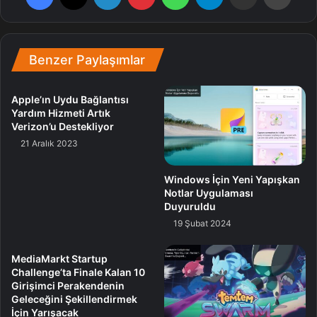
konuştuğunuzu gördük ve kimileriniz bunların süreksiz
olduğundan kaygı ediyor. Bu mevzuya açıklık getirelim,
bunlar büsbütün yeni oyunlar, sonlu periyodik modlar
Benzer Paylaşımlar
değil. Telaş etmeyin. Lego Fortnite, Rocket Racing ve
Fortnite Şenlik kalıcı oyunlar ve tertipli olarak güncelleme
alacaklar” dedi.
Apple’ın Uydu Bağlantısı
Yardım Hizmeti Artık
Verizon’u Destekliyor
Her üç oyun modu da son derecede başarılı olmuş ve
21 Aralık 2023
oyuncular tarafından da bir epey beğenildiler.
Windows İçin Yeni Yapışkan
Notlar Uygulaması
Fortnite
Oyun
rock
Duyuruldu
19 Şubat 2024
MediaMarkt Startup
Challenge’ta Finale Kalan 10
Girişimci Perakendenin
Geleceğini Şekillendirmek
İçin Yarışacak