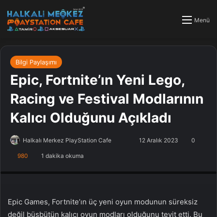
Menü
Bilgi Paylaşımı
Epic, Fortnite’ın Yeni Lego,
Racing ve Festival Modlarının
Kalıcı Olduğunu Açıkladı
Halkalı Merkez PlayStation Cafe
F
B
12 Aralık 2023
0
o
i
980
1 dakika okuma
PlayStation Tamir, PlayStation Cafe, PlayStation Bakım, Küçükçekmece
l
r
Halkalı PlayStation
l
e
o
-
w
p
Epic Games, Fortnite’ın üç yeni oyun modunun süreksiz
o
o
değil büsbütün kalıcı oyun modları olduğunu teyit etti. Bu