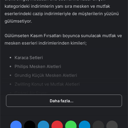
n
s
kategorideki indirimlerin yanı sıra mesken ve mutfak
X
t
eserlerindeki cazip indirimleriyle de müşterilerin yüzünü
a
gülümsetiyor.
g
ö
Gülümseten Kasım Fırsatları boyunca sunulacak mutfak ve
n
mesken eserleri indirimlerinden kimileri;
d
e
Karaca Setleri
r
m
Philips Mesken Aletleri
e
Grundig Küçük Mesken Aletleri
k
Zwilling Konut ve Mutfak Aletleri
Cosori Air Fryer
Daha fazla...
Kütahya Porselen Ürünleri
Arzum Mutfak Ürünleri
Facebook
X
LinkedIn
Pinterest
WhatsApp
Telegram
E-Posta ile paylaş
Yazdır
“Gülümseten Kasım Fırsatları” sadece büyük indirimler