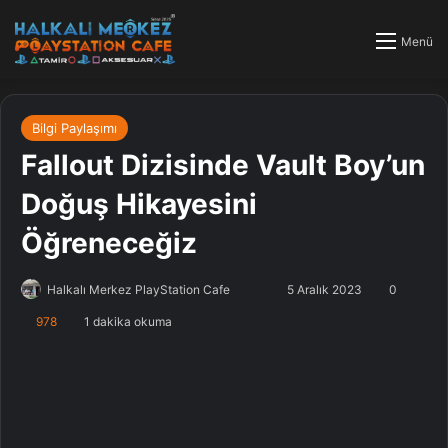
Menü
Bilgi Paylaşımı
Fallout Dizisinde Vault Boy’un
Doğuş Hikayesini
Öğreneceğiz
Halkalı Merkez PlayStation Cafe
F
B
5 Aralık 2023
0
o
i
978
1 dakika okuma
l
r
l
e
o
-
w
p
o
o