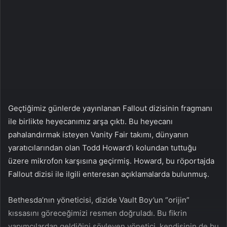
n
s
X
t
a
g
ö
n
d
e
r
Geçtiğimiz günlerde yayınlanan Fallout dizisinin fragmanı
m
ile birlikte heyecanımız arşa çıktı. Bu heyecanı
e
pahalandırmak isteyen Vanity Fair takımı, dünyanın
k
yaratıcılarından olan Todd Howard’ı kolundan tuttuğu
üzere mikrofon karşısına geçirmiş. Howard, bu röportajda
Fallout dizisi ile ilgili enteresan açıklamalarda bulunmuş.
Bethesda’nın yöneticisi, dizide Vault Boy’un “orijin”
kıssasını göreceğimizi resmen doğruladı. Bu fikrin
yapımcılardan geldiğini söyleyen yönetici, kendisinin de bu