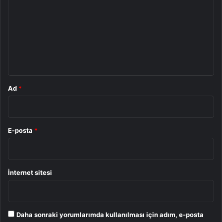
r
u
m
*
Ad
*
E-posta
*
İnternet sitesi
Daha sonraki yorumlarımda kullanılması için adım, e-posta