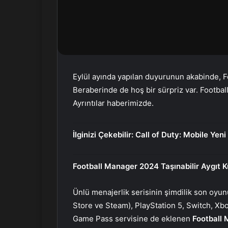
r
m
e
k
Eylül ayında yapılan duyurunun akabinde, 
Beraberinde de hoş bir sürpriz var. Football
Ayrıntılar haberimizde.
İlginizi Çekebilir:
Call of Duty: Mobile Yeni
Football Manager 2024 Taşınabilir Aygıt Ku
Ünlü menajerlik serisinin şimdilik son oyun
Store ve Steam), PlayStation 5, Switch, Xb
Game Pass servisine de eklenen
Football 