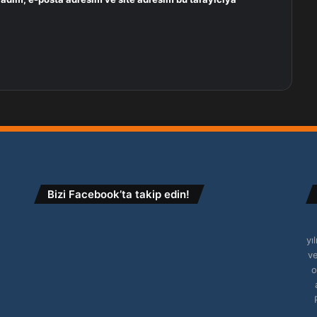
Bizi Facebook’ta takip edin!
yı
ve
o