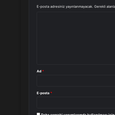
E-posta adresiniz yayınlanmayacak.
Gerekli alanl
Y
o
r
u
m
*
Ad
*
E-posta
*
Daha sonraki yorumlarımda kullanılması için