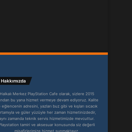
Hakkımızda
Halkalı Merkez PlayStation Cafe olarak, sizlere 2015
lından bu yana hizmet vermeye devam ediyoruz. Kalite
 eğlencenin adresini, yazları buz gibi ve kışları sıcacık
rtamıyla ve güler yüzüyle her zaman hizmetinizdedir,
aynı zamanda teknik servis hizmetimizde mevcuttur.
Playstation tamiri ve aksesuar konusunda siz değerli
misafirlerimize hizmet sunmaktayız.