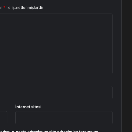
ar
*
ile işaretlenmişlerdir
İnternet sitesi
 adım, e-posta adresim ve site adresim bu tarayıcıya