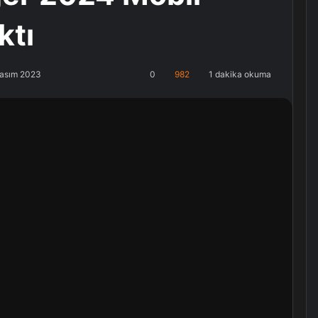
ktı
Kasım 2023
0
982
1 dakika okuma