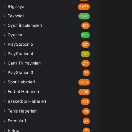
Bilgisayar
2.873
Teknoloji
1.048
Oyun İncelemeleri
810
Oyunlar
685
PlayStation 5
331
PlayStation 4
243
Canlı TV Yayınları
214
PlayStation 3
76
Spor Haberleri
1.657
Futbol Haberleri
1.106
Basketbol Haberleri
451
Tenis Haberleri
49
Formula 1
41
E Spor
7