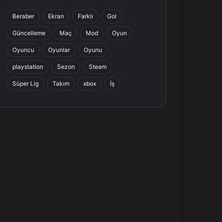
b
e
a
s
Beraber
Ekran
Farklı
Gol
o
d
g
A
Güncelleme
Maç
Mod
Oyun
o
I
r
p
Oyuncu
Oyunlar
Oyunu
k
n
a
p
playstation
Sezon
Steam
Süper Lig
Takım
xbox
İş
m