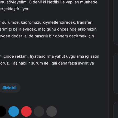
ğunu söyleyelim. O denli ki Netflix ile yapılan muahede
rçekleştiriliyor.
bilir sürümde, kadromuzu kıymetlendirecek, transfer
erimizi belirleyecek, maç günü öncesinde ekibimizin
eyden değerlisi de başarılı bir dönem geçirmek için
 içinde reklam, fiyatlandırma yahut uygulama içi satın
uz. Taşınabilir sürüm ile ilgili daha fazla ayrıntıya
Mobil
X
LinkedIn
Pinterest
E-Posta ile paylaş
Yazdır