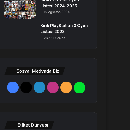
Listesi 2024-2025
19 Ağustos 2024
Kırık PlayStation 3 Oyun
Listesi 2023
23 Ekim 2023
Sosyal Medyada Biz
F
X
L
I
R
W
a
i
n
S
h
c
n
s
S
a
e
k
t
t
Etiket Dünyası