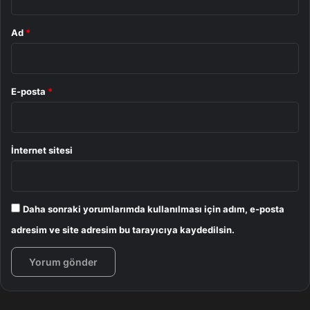
bir gezegenin daha olma ihtimali var, yalnızca
doğrulanması gerekiyor. TOI-715b’nin keşfi, Ocak 2024’te
Ad
*
Birleşik Krallık’taki Birmingham Üniversitesi’nden Georgina
Dransfield liderliğindeki bir takım tarafından bildirildi.
Gemini-South, Las Cumbres Gözlemevi ve TRAPPIST-
E-posta
*
South teleskopu üzere teleskoplar, ötegezegenin varlığını
doğrulamak için kullanıldı.
İnternet sitesi
Dünya
Gezegen
Yıldız
Daha sonraki yorumlarımda kullanılması için adım, e-posta
adresim ve site adresim bu tarayıcıya kaydedilsin.