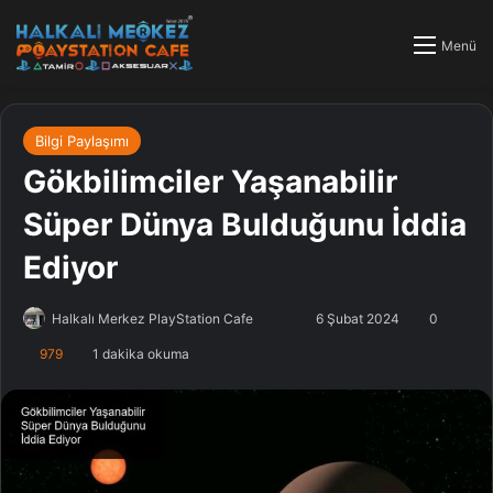
Menü
Bilgi Paylaşımı
Gökbilimciler Yaşanabilir
Süper Dünya Bulduğunu İddia
Ediyor
Halkalı Merkez PlayStation Cafe
F
B
6 Şubat 2024
0
o
i
979
1 dakika okuma
l
r
l
e
o
-
w
p
o
o