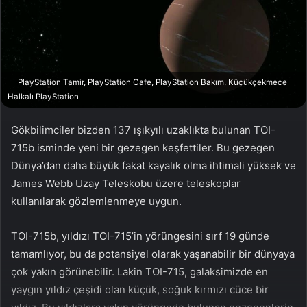
n
s
X
t
a
g
ö
PlayStation Tamir, PlayStation Cafe, PlayStation Bakım, Küçükçekmece
n
Halkalı PlayStation
d
e
Gökbilimciler bizden 137 ışıkyılı uzaklıkta bulunan TOI-
r
715b isminde yeni bir gezegen keşfettiler. Bu gezegen
m
Dünya’dan daha büyük fakat kayalık olma ihtimali yüksek ve
e
James Webb Uzay Teleskobu üzere teleskoplar
k
kullanılarak gözlemlenmeye uygun.
TOI-715b, yıldızı TOI-715’in yörüngesini sırf 19 günde
tamamlıyor, bu da potansiyel olarak yaşanabilir bir dünyaya
çok yakın görünebilir. Lakin TOI-715, galaksimizde en
yaygın yıldız çeşidi olan küçük, soğuk kırmızı cüce bir