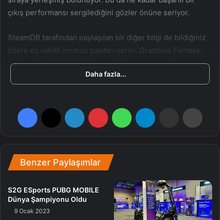
çıkış performansı sergilediğini gözler önüne seriyor.
SteamDB tarafından paylaşılan bir diğer bilgi de bildiğiniz
üzere eş vakitli oyuncu sayıları verisi. Granblue Fantasy:
Relink, burada da 114.054 eş vakitli oyuncuya ulaşarak
Daha fazla...
değerli bir muvaffakiyete imza atmış durumda.
Bu tıp oyunların başarılı olması beni sevindiriyor. Umarım
Facebook
X
LinkedIn
Pinterest
WhatsApp
Telegram
E-Posta ile paylaş
Yazdır
bu performansı misal öteki oyunlardan da görürüz. JRYO
sevenler için hoş bir yıl olacak üzere, ne dersiniz?
Benzer Paylaşımlar
S2G ESports PUBG MOBILE
Dünya Şampiyonu Oldu
9 Ocak 2023