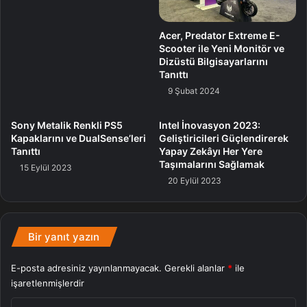
Acer, Predator Extreme E-
Scooter ile Yeni Monitör ve
Dizüstü Bilgisayarlarını
Tanıttı
9 Şubat 2024
Sony Metalik Renkli PS5
Intel İnovasyon 2023:
Kapaklarını ve DualSense’leri
Geliştiricileri Güçlendirerek
Tanıttı
Yapay Zekâyı Her Yere
Taşımalarını Sağlamak
15 Eylül 2023
20 Eylül 2023
Bir yanıt yazın
E-posta adresiniz yayınlanmayacak.
Gerekli alanlar
*
ile
işaretlenmişlerdir