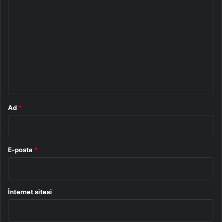
Y
o
r
u
m
*
Ad
*
E-posta
*
İnternet sitesi