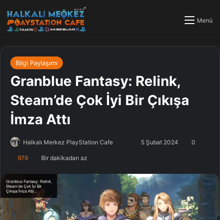
Menü
Bilgi Paylaşımı
Granblue Fantasy: Relink,
Steam’de Çok İyi Bir Çıkışa
İmza Attı
Halkalı Merkez PlayStation Cafe
F
B
5 Şubat 2024
0
o
i
979
Bir dakikadan az
l
r
l
e
o
-
w
p
o
o