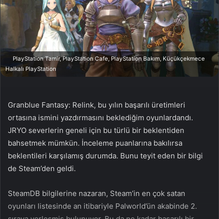
n
s
X
t
a
g
ö
PlayStation Tamir, PlayStation Cafe, PlayStation Bakım, Küçükçekmece
n
Halkalı PlayStation
d
e
r
Granblue Fantasy: Relink, bu yılın başarılı üretimleri
m
ortasına ismini yazdırmasını beklediğim oyunlardandı.
e
JRYO severlerin geneli için bu türlü bir beklentiden
k
bahsetmek mümkün. İnceleme puanlarına bakılırsa
beklentileri karşılamış durumda. Bunu teyit eden bir bilgi
de Steam’den geldi.
SteamDB bilgilerine nazaran, Steam’in en çok satan
oyunları listesinde an itibariyle Palworld’ün akabinde 2.
sıraya yerleşmiş bulunuyor. Bu da ne kadar başarılı bir