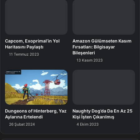
Pazarlama ve Regülasyon Yöneticisi Şebnem Varlı
Canan, Fineksus
Profesyonel Servisler Yöneticisi Murat
Kurtulmuş ve
OpenText Türkiye Genel Müdürü Zafer
Akın
olacak.
Capcom, Exoprimal’in Yol
Amazon Gülümseten Kasım
Katılımcıların birebir vakitte networking imkânı da
Haritasını Paylaştı
Fırsatları: Bilgisayar
Bileşenleri
11 Temmuz 2023
bulabilecekleri tepe,
AWS Türkiye Genel Müdürü Burak
13 Kasım 2023
Aydın
‘ın
“Yapay Zekâ ve Akıllı İş Çözümleri”
ve
Microsoft
Türkiye Müşteri Tecrübesinden Sorumlu Genel M
ü
d
ü
r
Yardımcısı Cavit Yanta
ç
‘ın
“Artırılmı
ş
İ
nsanlık ile M
üş
teri
Deneyimi”
başlıklı konuşmalarıyla sona erecek.
Genel Müdür
Türkiye
Yapay Zeka
Dungeons of Hinterberg, Yaz
Naughty Dog’da Da En Az 25
Aylarına Ertelendi
Kişi İşten Çıkarılmış
26 Şubat 2024
4 Ekim 2023