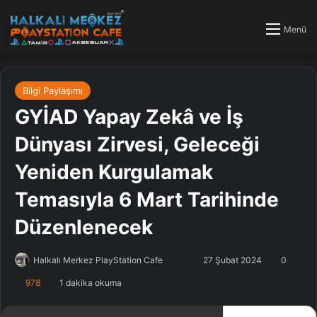
Menü
Bilgi Paylaşımı
GYİAD Yapay Zekâ ve İş
Dünyası Zirvesi, Geleceği
Yeniden Kurgulamak
Temasıyla 6 Mart Tarihinde
Düzenlenecek
Halkalı Merkez PlayStation Cafe
F
B
27 Şubat 2024
0
o
i
978
1 dakika okuma
l
r
l
e