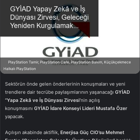
o
-
w
p
o
o
n
s
X
t
a
g
ö
PlayStation Tamir, PlayStation Cafe, PlayStation Bakım, Küçükçekmece
n
Halkalı PlayStation
d
e
Sektörün önde gelen önderlerinin konuşmaları ve yeni
r
trendlere dair tecrübe paylaşımlarının yaşanacağı
GYİAD
m
“Yapa Zekâ ve İş Dünyası Zirvesi’
nin açılış
e
konuşmasını
GYİAD İdare Konseyi Lideri Mustafa Özer
k
yapacak.
Açılışın akabinde aktiflik,
Enerjisa Güç CIO’su Mehmet