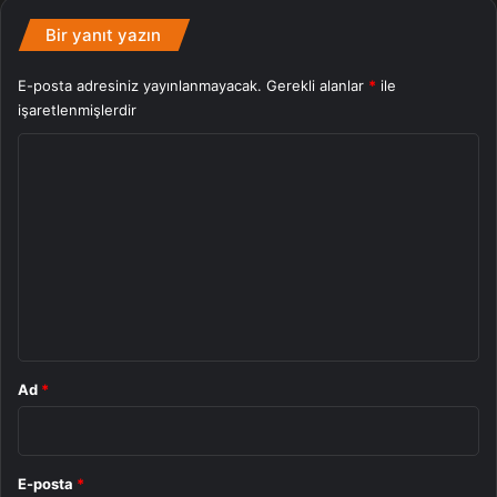
Bir yanıt yazın
E-posta adresiniz yayınlanmayacak.
Gerekli alanlar
*
ile
işaretlenmişlerdir
Y
o
r
u
m
*
Ad
*
E-posta
*