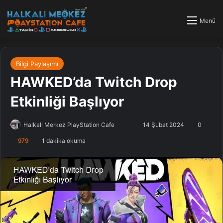
Menü
Bilgi Paylaşımı
HAWKED’da Twitch Drop
Etkinliği Başlıyor
Halkalı Merkez PlayStation Cafe
F
B
14 Şubat 2024
0
o
i
979
1 dakika okuma
l
r
l
e
o
-
w
p
o
o
n
s
X
t