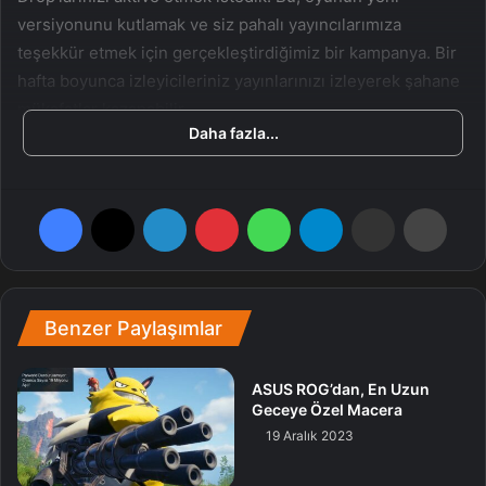
versiyonunu kutlamak ve siz pahalı yayıncılarımıza
teşekkür etmek için gerçekleştirdiğimiz bir kampanya. Bir
hafta boyunca izleyicileriniz yayınlarınızı izleyerek şahane
mükafatlar kazanabilir.
Daha fazla...
Nasıl Katılabilirsiniz?
Facebook
X
LinkedIn
Pinterest
WhatsApp
Telegram
E-Posta ile paylaş
Yazdır
Oyuna kayıt olduğunuz e-posta adresine gönderilen maili
yanıtlayarak iştirak sağlayabilirsiniz. Maile dönüş
yaptığınızda dropları hesabınızda faal etmek için gerekli
adımları atacağız.
Benzer Paylaşımlar
Ödüller Neler?
ASUS ROG’dan, En Uzun
Geceye Özel Macera
Yarım Saat İzleme: 20.000 Hawk
19 Aralık 2023
1.5 Saat İzleme: 750 Mücizyum
3.5 Saat İzleme: Tire Moru Renk Paleti