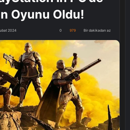
n Oyunu Oldu!
Şubat 2024
0
979
Bir dakikadan az