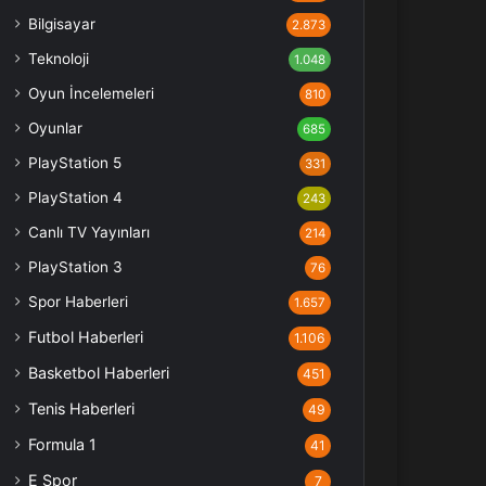
Bilgisayar
2.873
Teknoloji
1.048
Oyun İncelemeleri
810
Oyunlar
685
PlayStation 5
331
PlayStation 4
243
Canlı TV Yayınları
214
PlayStation 3
76
Spor Haberleri
1.657
Futbol Haberleri
1.106
Basketbol Haberleri
451
Tenis Haberleri
49
Formula 1
41
E Spor
7