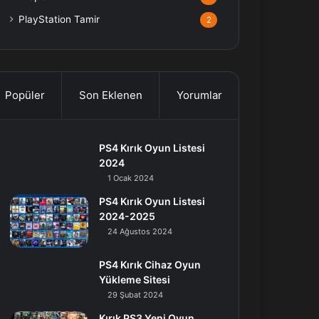
PlayStation Tamir
2
Popüler
Son Eklenen
Yorumlar
PS4 Kırık Oyun Listesi
2024
1 Ocak 2024
PS4 Kırık Oyun Listesi
2024-2025
24 Ağustos 2024
PS4 Kırık Cihaz Oyun
Yükleme Sitesi
29 Şubat 2024
Kırık PS3 Yeni Oyun