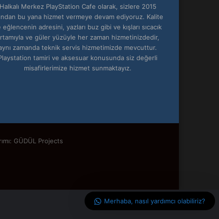
Halkalı Merkez PlayStation Cafe olarak, sizlere 2015
lından bu yana hizmet vermeye devam ediyoruz. Kalite
 eğlencenin adresini, yazları buz gibi ve kışları sıcacık
rtamıyla ve güler yüzüyle her zaman hizmetinizdedir,
aynı zamanda teknik servis hizmetimizde mevcuttur.
Playstation tamiri ve aksesuar konusunda siz değerli
misafirlerimize hizmet sunmaktayız.
rımı: GÜDÜL Projects
Merhaba, nasıl yardımcı olabiliriz?