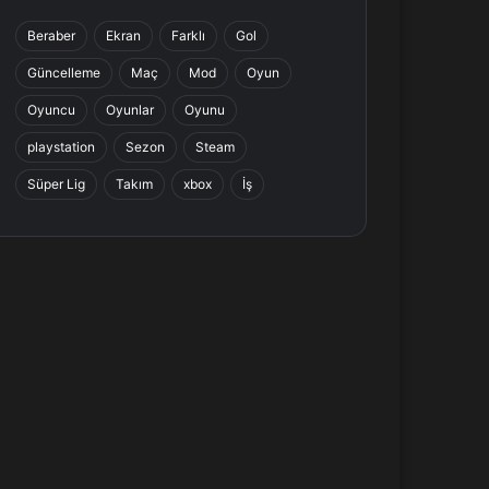
b
e
a
s
Beraber
Ekran
Farklı
Gol
o
d
g
A
Güncelleme
Maç
Mod
Oyun
o
I
r
p
Oyuncu
Oyunlar
Oyunu
k
n
a
p
playstation
Sezon
Steam
Süper Lig
Takım
xbox
İş
m