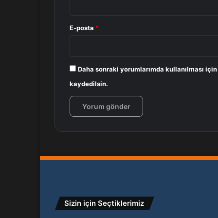
E-posta
*
Daha sonraki yorumlarımda kullanılması için
kaydedilsin.
Sizin için Seçtiklerimiz