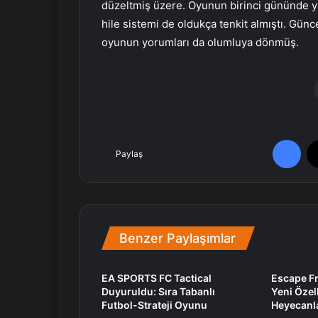
düzeltmiş üzere. Oyunun birinci gününde ya
hile sistemi de oldukça tenkit almıştı. Gün
oyunun yorumları da olumluya dönmüş.
Facebook
Paylaş
Benzer Paylaşımlar
EA SPORTS FC Tactical
Escape F
Duyuruldu: Sıra Tabanlı
Yeni Özel
Futbol-Strateji Oyunu
Heyecanl