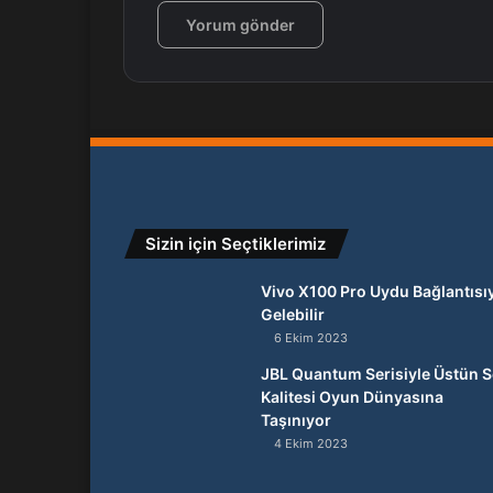
Sizin için Seçtiklerimiz
Vivo X100 Pro Uydu Bağlantısı
Gelebilir
6 Ekim 2023
JBL Quantum Serisiyle Üstün 
Kalitesi Oyun Dünyasına
Taşınıyor
4 Ekim 2023