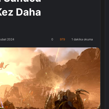
 Kez Daha
Şubat 2024
0
979
1 dakika okuma