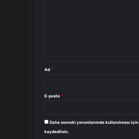
Y
o
r
u
m
*
Ad
*
E-posta
*
Daha sonraki yorumlarımda kullanılması için
kaydedilsin.