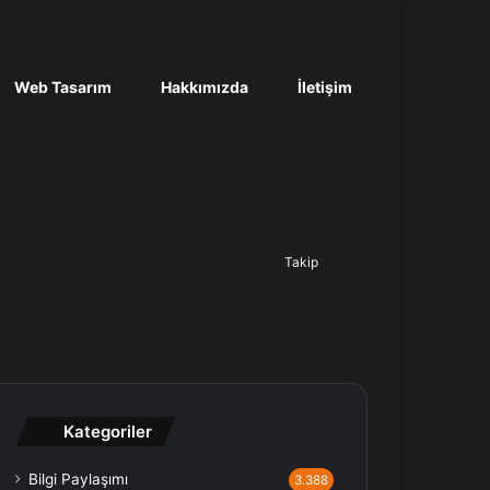
Web Tasarım
Hakkımızda
İletişim
Ara...
Takip
Kategoriler
Bilgi Paylaşımı
3.388