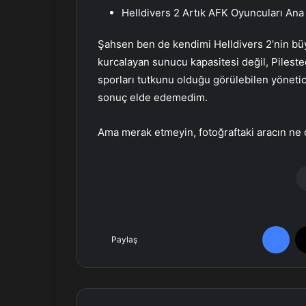
Helldivers 2 Artık AFK Oyuncuları Ana
Şahsen ben de kendimi Helldivers 2’nin bü
kurcalayan sunucu kapasitesi değil, Pilestedt
sporları tutkunu olduğu görülebilen yönetic
sonuç elde edemedim.
Ama merak etmeyin, fotoğraftaki aracın ne
Facebook
Paylaş