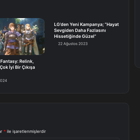
LG’den Yeni Kampanya; “Hayat
Sevgiden Daha Fazlasını
Hissetiğinde Güzel”
22 Ağustos 2023
Fantasy: Relink,
ok İyi Bir Çıkışa
2024
ar
*
ile işaretlenmişlerdir