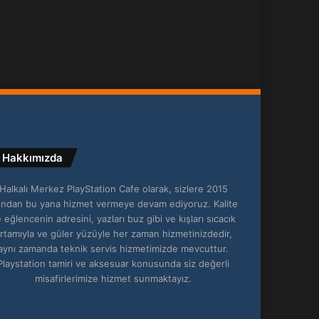
Hakkımızda
Halkalı Merkez PlayStation Cafe olarak, sizlere 2015
lından bu yana hizmet vermeye devam ediyoruz. Kalite
 eğlencenin adresini, yazları buz gibi ve kışları sıcacık
rtamıyla ve güler yüzüyle her zaman hizmetinizdedir,
aynı zamanda teknik servis hizmetimizde mevcuttur.
Playstation tamiri ve aksesuar konusunda siz değerli
misafirlerimize hizmet sunmaktayız.