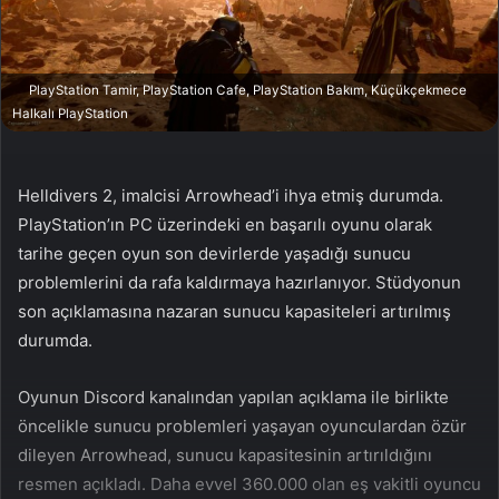
a
g
ö
PlayStation Tamir, PlayStation Cafe, PlayStation Bakım, Küçükçekmece
n
Halkalı PlayStation
d
e
r
Helldivers 2, imalcisi Arrowhead’i ihya etmiş durumda.
m
PlayStation’ın PC üzerindeki en başarılı oyunu olarak
e
tarihe geçen oyun son devirlerde yaşadığı sunucu
k
problemlerini da rafa kaldırmaya hazırlanıyor. Stüdyonun
son açıklamasına nazaran sunucu kapasiteleri artırılmış
durumda.
Oyunun Discord kanalından yapılan açıklama ile birlikte
öncelikle sunucu problemleri yaşayan oyunculardan özür
dileyen Arrowhead, sunucu kapasitesinin artırıldığını
resmen açıkladı. Daha evvel 360.000 olan eş vakitli oyuncu