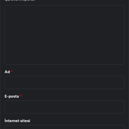
Y
o
r
u
m
*
Ad
*
E-posta
*
İnternet sitesi