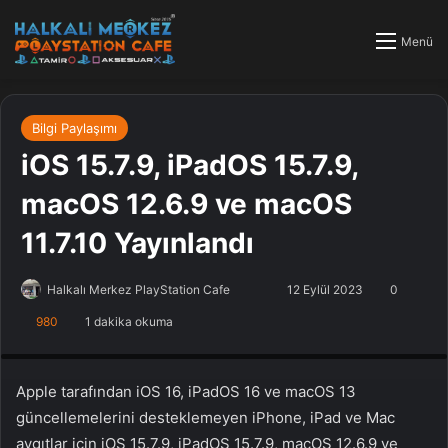
Menü
Bilgi Paylaşımı
iOS 15.7.9, iPadOS 15.7.9,
macOS 12.6.9 ve macOS
11.7.10 Yayınlandı
Halkalı Merkez PlayStation Cafe
F
B
12 Eylül 2023
0
o
i
980
1 dakika okuma
PlayStation Tamir, PlayStation Cafe, PlayStation Bakım, Küçükçekmece
l
r
Halkalı PlayStation
l
e
o
-
Apple tarafından iOS 16, iPadOS 16 ve macOS 13
w
p
güncellemelerini desteklemeyen iPhone, iPad ve Mac
o
o
aygıtlar için iOS 15.7.9, iPadOS 15.7.9, macOS 12.6.9 ve