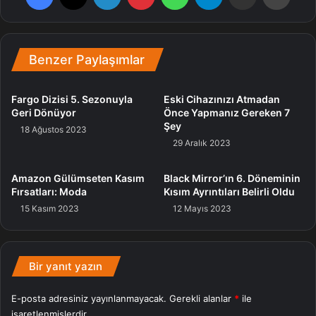
aracılığıyla işletim sistemine erişmesine imkan
tanıyabilecek güvenlik açığına odaklanıyor. En son
güncellemeyi Mac’inize Sistem Tercihleri’ndeki Yazılım
Benzer Paylaşımlar
Güncelleme kısmından indirip yükleyebilirsiniz.
Fargo Dizisi 5. Sezonuyla
Eski Cihazınızı Atmadan
Apple’ın Wonderlust aktifliğinin ise bugün
Geri Dönüyor
Önce Yapmanız Gereken 7
gerçekleştirileceğini hatırlatalım.
Şey
18 Ağustos 2023
29 Aralık 2023
Apple
Güncelleme
İpad
Amazon Gülümseten Kasım
Black Mirror’ın 6. Döneminin
Fırsatları: Moda
Kısım Ayrıntıları Belirli Oldu
Macos
15 Kasım 2023
12 Mayıs 2023
Bir yanıt yazın
E-posta adresiniz yayınlanmayacak.
Gerekli alanlar
*
ile
işaretlenmişlerdir