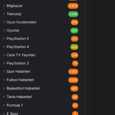
Bilgisayar
2.873
Teknoloji
1.048
Oyun İncelemeleri
810
Oyunlar
685
PlayStation 5
331
PlayStation 4
243
Canlı TV Yayınları
214
PlayStation 3
76
Spor Haberleri
1.657
Futbol Haberleri
1.106
Basketbol Haberleri
451
Tenis Haberleri
49
Formula 1
41
E Spor
7