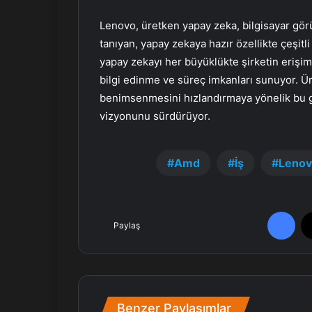
Lenovo, üretken yapay zeka, bilgisayar gör
tanıyan, yapay zekaya hazır özellikte çeşit
yapay zekayı her büyüklükte şirketin erişi
bilgi edinme ve süreç imkanları sunuyor. Ü
benimsenmesini hızlandırmaya yönelik bu g
vizyonunu sürdürüyor.
Amd
İş
Leno
Facebook
Paylaş
Benzer Paylaşımlar