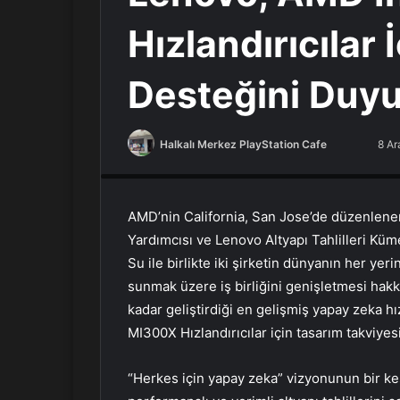
Hızlandırıcılar 
Desteğini Duy
Halkalı Merkez PlayStation Cafe
F
B
8 Ar
PlayStation Tamir, PlayStation Cafe, PlayStation Bakım
o
i
l
r
l
e
AMD’nin California, San Jose’de düzenlenen
o
-
Yardımcısı ve Lenovo Altyapı Tahlilleri Küm
w
p
Su ile birlikte iki şirketin dünyanın her yer
o
o
sunmak üzere iş birliğini genişletmesi hak
n
s
kadar geliştirdiği en gelişmiş yapay zeka hı
X
t
MI300X Hızlandırıcılar için tasarım takviyes
a
g
“Herkes için yapay zeka” vizyonunun bir ke
ö