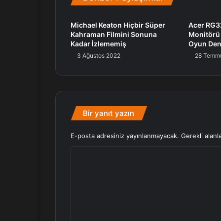
Michael Keaton Hiçbir Süper
Acer RG
Kahraman Filmini Sonuna
Monitörü İ
Kadar İzlememiş
Oyun Den
3 Ağustos 2022
28 Temm
Bir yanıt yazın
E-posta adresiniz yayınlanmayacak.
Gerekli alanl
Y
o
r
u
m