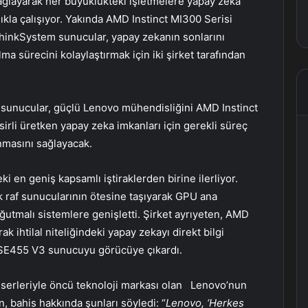
 sağlayarak her büyüklükteki işletmelere yapay zeka
lıkla çalışıyor. Yakında AMD Instinct MI300 Serisi
ThinkSystem sunucular, yapay zekanın sonlarını
ma sürecini kolaylaştırmak için iki şirket tarafından
n sunucular, güçlü Lenovo mühendisliğini AMD Instinct
tesirli üretken yapay zeka imkanları için gerekli süreç
nmasını sağlayacak.
 en geniş kapsamlı iştiraklerden birine ilerliyor.
 raf sunucularının ötesine taşıyarak GPU ana
ğutmalı sistemlere genişletti. Şirket ayrıyeten, AMD
 ihtilal niteliğindeki yapay zekayı direkt bilgi
SE455 V3 sunucuyu görücüye çıkardı.
serleriyle öncü teknoloji markası olan Lenovo’nun
n, bahis hakkında şunları söyledi: “
Lenovo, ‘Herkes