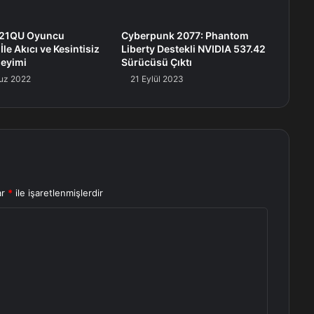
321QU Oyuncu
Cyberpunk 2077: Phantom
le Akıcı ve Kesintisiz
Liberty Destekli NVIDIA 537.42
eyimi
Sürücüsü Çıktı
uz 2022
21 Eylül 2023
ar
*
ile işaretlenmişlerdir