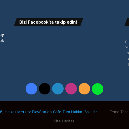
Bizi Facebook’ta takip edin!
ay
ek
yı
ve
o
Facebook
X
LinkedIn
Instagram
RSS
WhatsApp
, Halkalı Merkez PlayStation Cafe Tüm Hakları Saklıdır |
Tema Tasa
Site Haritası