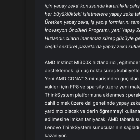
için yapay zeka’ konusunda kararlılıkla çal
her büyüklükteki işletmelere yapay zeka tah
Üretken yapay zeka, iş yapış formlarını t
İnovasyon Öncüleri Programı, yeni Yapay Z
Hızlandırıcıların inanılmaz süreç gücüyle 
çeşitli sektörel pazarlarda yapay zeka kullan
AMD Instinct MI300X hızlandırıcı, eğitimden
desteklemek için uç nokta süreç kabiliyetler
Yeni AMD CDNA™ 3 mimarisinden güç alan hı
yükleri için FP8 ve sparsity üzere yeni mat
ThinkSystem platformuna eklenmesi; peraken
dahil olmak üzere dal genelinde yapay zeka
yardımcı olacak ve derin öğrenmeyi kullanar
edilmesine imkan tanıyacak. AMD tabanlı sun
Lenovo ThinkSystem sunucularının sağladığı
kazanıyor.