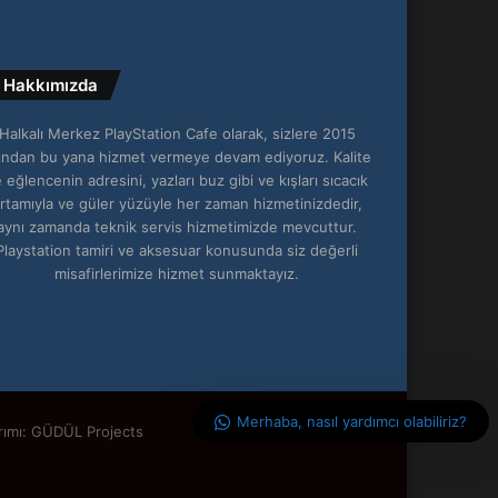
Hakkımızda
Halkalı Merkez PlayStation Cafe olarak, sizlere 2015
lından bu yana hizmet vermeye devam ediyoruz. Kalite
 eğlencenin adresini, yazları buz gibi ve kışları sıcacık
rtamıyla ve güler yüzüyle her zaman hizmetinizdedir,
aynı zamanda teknik servis hizmetimizde mevcuttur.
Playstation tamiri ve aksesuar konusunda siz değerli
misafirlerimize hizmet sunmaktayız.
Merhaba, nasıl yardımcı olabiliriz?
rımı: GÜDÜL Projects