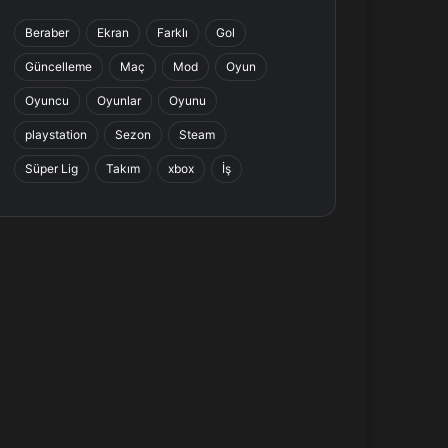
b
e
a
s
Beraber
Ekran
Farklı
Gol
o
d
g
A
Güncelleme
Maç
Mod
Oyun
o
I
r
p
Oyuncu
Oyunlar
Oyunu
k
n
a
p
playstation
Sezon
Steam
Süper Lig
Takım
xbox
İş
m