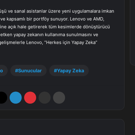
üşü ve sanal asistanlar üzere yeni uygulamalara imkan
li ve kapsamlı bir portföy sunuyor. Lenovo ve AMD,
mine açık hale getirerek tüm kesimlerde dönüştürücü
retken yapay zekanın kullanıma sunulmasını ve
elişmelerle Lenovo, “Herkes için Yapay Zeka”
vo
Sunucular
Yapay Zeka
X
LinkedIn
Pinterest
E-Posta ile paylaş
Yazdır