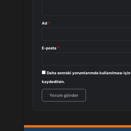
*
Ad
*
E-posta
*
Daha sonraki yorumlarımda kullanılması için
kaydedilsin.