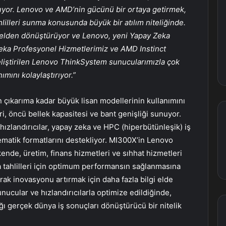
ışıyor. Lenovo ve AMD’nin gücünü bir ortaya getirmek,
lilleri sunma konusunda büyük bir atılım niteliğinde.
emelden dönüştürüyor ve Lenovo, yeni Yapay Zeka
eka Profesyonel Hizmetlerimiz ve AMD Instinct
geliştirilen Lenovo ThinkSystem sunucularımızla çok
ımını kolaylaştırıyor.”
 çıkarıma kadar büyük lisan modellerinin kullanımını
i, öncü bellek kapasitesi ve bant genişliği sunuyor.
zlandırıcılar, yapay zeka ve HPC (hiperbütünleşik) iş
ematik formatlarını destekliyor. MI300X’in Lenovo
de, üretim, finans hizmetleri ve sıhhat hizmetleri
 tahlilleri için optimum performansın sağlanmasına
ak inovasyonu artırmak için daha fazla bilgi elde
ucular ve hızlandırıcılarla optimize edildiğinde,
 gerçek dünya iş sonuçları dönüştürücü bir nitelik