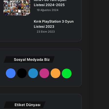
Listesi 2024-2025
19 Ağustos 2024
Kırık PlayStation 3 Oyun
Listesi 2023
23 Ekim 2023
Sosyal Medyada Biz
F
X
L
I
R
W
a
i
n
S
h
c
n
s
S
a
e
k
t
t
Etiket Dünyası