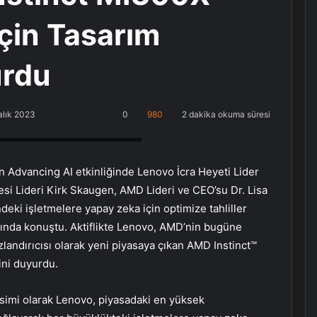
İçin Tasarım
urdu
alık 2023
0
980
2 dakika okuma süresi
, Küçükçekmece Halkalı PlayStation
 Advancing AI etkinliğinde Lenovo İcra Heyeti Lider
esi Lideri Kirk Skaugen, AMD Lideri ve CEO’su Dr. Lisa
indeki işletmelere yapay zeka için optimize tahliller
kında konuştu. Aktiflikte Lenovo, AMD’nin bugüne
zlandırıcısı olarak yeni piyasaya çıkan AMD Instinct™
ini duyurdu.
simi olarak Lenovo, piyasadaki en yüksek