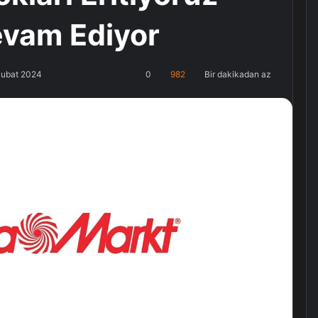
vam Ediyor
Şubat 2024
0
982
Bir dakikadan az