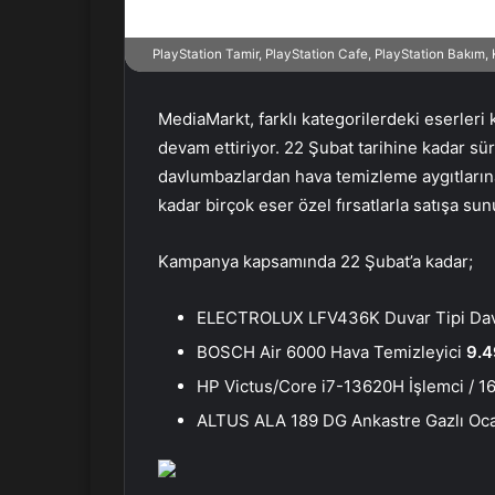
r
m
PlayStation Tamir, PlayStation Cafe, PlayStation Bakım
e
k
MediaMarkt, farklı kategorilerdeki eserleri
devam ettiriyor. 22 Şubat tarihine kadar s
davlumbazlardan hava temizleme aygıtlarına
kadar birçok eser özel fırsatlarla satışa sun
Kampanya kapsamında 22 Şubat’a kadar;
ELECTROLUX LFV436K Duvar Tipi Da
BOSCH Air 6000 Hava Temizleyici
9.4
HP Victus/Core i7-13620H İşlemci / 1
ALTUS ALA 189 DG Ankastre Gazlı Oc