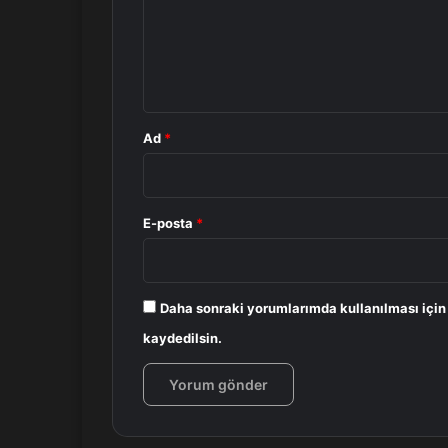
u
m
*
Ad
*
E-posta
*
Daha sonraki yorumlarımda kullanılması için
kaydedilsin.