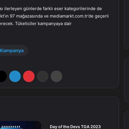
ı ilerleyen günlerde farklı eser kategorilerinde de
t’ın 97 mağazasında ve mediamarkt.com.tr’de geçerli
erecek. Tüketiciler kampanyaya dair
Kampanya
X
LinkedIn
Pinterest
E-Posta ile paylaş
Yazdır
Day of the Devs TGA 2023