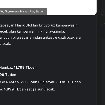
, Küçükçekmece Halkalı PlayStation
 kapsayan klasik Stokları Eritiyoruz kampanyasını
ürecek olan kampanyanın ikinci ayağında,
, oyun bilgisayarlarından ankastre gazlı ocaklara
ulacak.
vlumbaz
11.799 TL
’den
99 TL
’den
6GB RAM / 512GB Oyun Bilgisayarı
30.999 TL
’den
ak
4.999 TL
’den satışa sunulacak.