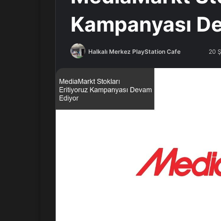
Kampanyası De
Halkalı Merkez PlayStation Cafe
F
B
20 
o
i
l
r
l
e
o
-
w
p
o
o
n
s
X
t
a
g
ö
n
d
e