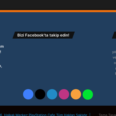
Bizi Facebook’ta takip edin!
tım
!
yı
ve
o
ı,
Facebook
X
LinkedIn
Instagram
RSS
WhatsApp
, Halkalı Merkez PlayStation Cafe Tüm Hakları Saklıdır |
Tema Tasa