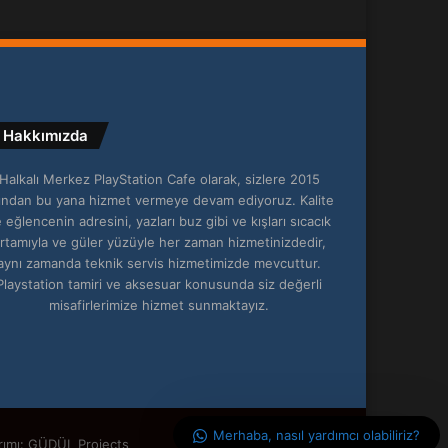
Hakkımızda
Halkalı Merkez PlayStation Cafe olarak, sizlere 2015
lından bu yana hizmet vermeye devam ediyoruz. Kalite
 eğlencenin adresini, yazları buz gibi ve kışları sıcacık
rtamıyla ve güler yüzüyle her zaman hizmetinizdedir,
aynı zamanda teknik servis hizmetimizde mevcuttur.
Playstation tamiri ve aksesuar konusunda siz değerli
misafirlerimize hizmet sunmaktayız.
Merhaba, nasıl yardımcı olabiliriz?
rımı: GÜDÜL Projects