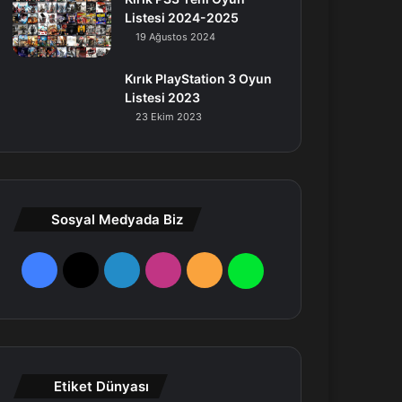
Listesi 2024-2025
19 Ağustos 2024
Kırık PlayStation 3 Oyun
Listesi 2023
23 Ekim 2023
Sosyal Medyada Biz
F
X
L
I
R
W
a
i
n
S
h
c
n
s
S
a
e
k
t
t
Etiket Dünyası