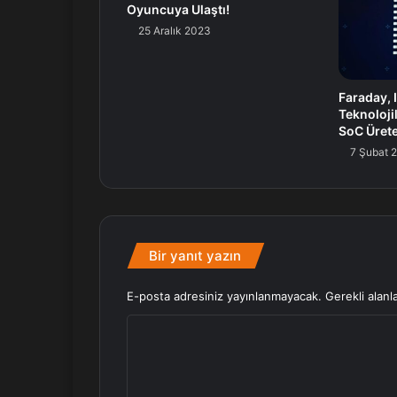
Oyuncuya Ulaştı!
25 Aralık 2023
Faraday, 
Teknolojil
SoC Üret
7 Şubat 
Bir yanıt yazın
E-posta adresiniz yayınlanmayacak.
Gerekli alanl
Y
o
r