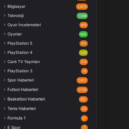
Bilgisayar
2.873
Teknoloji
1.048
Oyun İncelemeleri
810
Oyunlar
685
PlayStation 5
331
PlayStation 4
243
Canlı TV Yayınları
214
PlayStation 3
76
Spor Haberleri
1.657
Futbol Haberleri
1.106
Basketbol Haberleri
451
Tenis Haberleri
49
Formula 1
41
E Spor
7