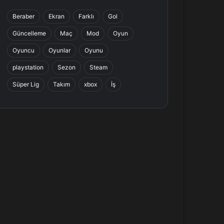
b
e
a
s
Beraber
Ekran
Farklı
Gol
o
d
g
A
Güncelleme
Maç
Mod
Oyun
o
I
r
p
Oyuncu
Oyunlar
Oyunu
k
n
a
p
playstation
Sezon
Steam
Süper Lig
Takım
xbox
İş
m