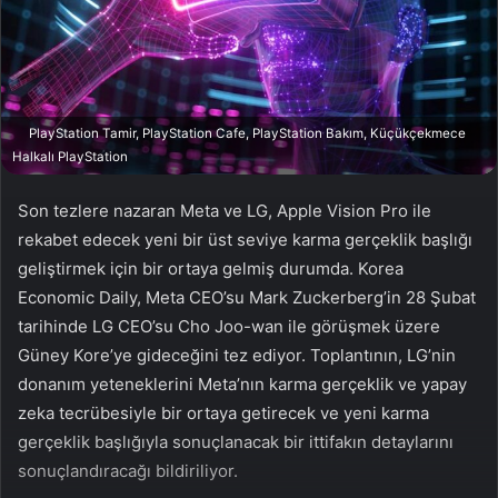
n
s
X
t
a
g
ö
PlayStation Tamir, PlayStation Cafe, PlayStation Bakım, Küçükçekmece
n
Halkalı PlayStation
d
e
Son tezlere nazaran Meta ve LG, Apple Vision Pro ile
r
rekabet edecek yeni bir üst seviye karma gerçeklik başlığı
m
geliştirmek için bir ortaya gelmiş durumda. Korea
e
Economic Daily, Meta CEO’su Mark Zuckerberg’in 28 Şubat
k
tarihinde LG CEO’su Cho Joo-wan ile görüşmek üzere
Güney Kore’ye gideceğini tez ediyor. Toplantının, LG’nin
donanım yeteneklerini Meta’nın karma gerçeklik ve yapay
zeka tecrübesiyle bir ortaya getirecek ve yeni karma
gerçeklik başlığıyla sonuçlanacak bir ittifakın detaylarını
sonuçlandıracağı bildiriliyor.