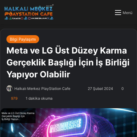
Menü
Bilgi Paylaşımı
Meta ve LG Üst Düzey Karma
Gerçeklik Başlığı İçin İş Birliği
Yapıyor Olabilir
Halkalı Merkez PlayStation Cafe
F
B
27 Şubat 2024
0
o
i
979
1 dakika okuma
l
r
l
e
o
-
w
p
o
o