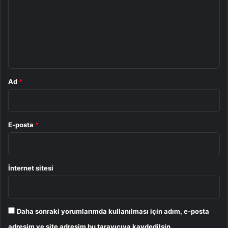
r
u
m
*
Ad
*
E-posta
*
İnternet sitesi
Daha sonraki yorumlarımda kullanılması için adım, e-posta
adresim ve site adresim bu tarayıcıya kaydedilsin.