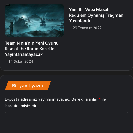
Zuckerberg’in Şubat ayı başlarında Apple Vision Pro’yu
Yeni Bir Veba Masalı:
sert bir halde eleştirdiği bir Instagram görüntüsü
Requiem Oynanış Fragmanı
yayınlamış olduğunu hatırlatalım.
Yayınlandı
26 Temmuz 2022
Gerçeklik
Meta
Team Ninja’nın Yeni Oyunu
Rise of the Ronin Kore’de
Yayınlanamayacak
14 Şubat 2024
Bir yanıt yazın
E-posta adresiniz yayınlanmayacak.
Gerekli alanlar
*
ile
işaretlenmişlerdir
Y
o