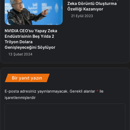
Zeka Görüntü Oluşturma
Özelliği Kazanıyor
21 Eylül 2023
NVIDIA CEO’su Yapay Zeka
Endüstrisinin Beş Yılda 2
Trilyon Dolara
Genişleyeceğini Söylüyor
13 Şubat 2024
Bir yanıt yazın
E-posta adresiniz yayınlanmayacak.
Gerekli alanlar
*
ile
işaretlenmişlerdir
Y
o
r