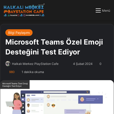
Menü
Bilgi Paylaşımı
Microsoft Teams Özel Emoji
Desteğini Test Ediyor
Halkalı Merkez PlayStation Cafe
F
B
4 Şubat 2024
0
o
i
980
1 dakika okuma
l
r
l
e
o
-
w
p
o
o
n
s
X
t