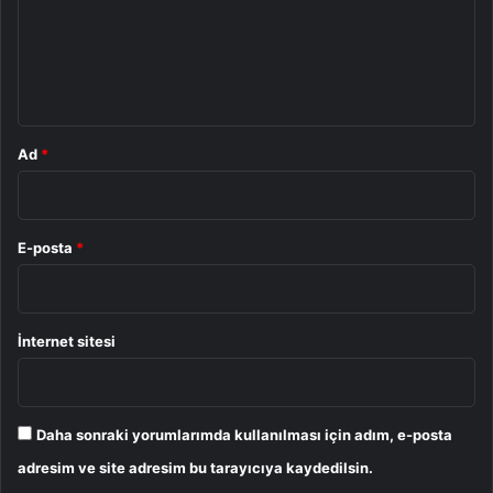
u
m
*
Ad
*
E-posta
*
İnternet sitesi
Daha sonraki yorumlarımda kullanılması için adım, e-posta
adresim ve site adresim bu tarayıcıya kaydedilsin.