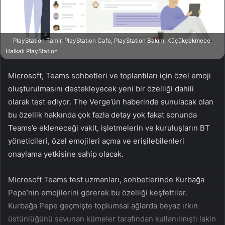
a
g
ö
PlayStation Tamir, PlayStation Cafe, PlayStation Bakım, Küçükçekmece
n
Halkalı PlayStation
d
e
Microsoft, Teams sohbetleri ve toplantıları için özel emoji
r
oluşturulmasını destekleyecek yeni bir özelliği dahili
m
olarak test ediyor. The Verge’ün haberinde sunulacak olan
e
bu özellik hakkında çok fazla detay yok fakat sonunda
k
Teams’e ekleneceği vakit, işletmelerin ve kuruluşların BT
yöneticileri, özel emojileri açma ve erişilebilenleri
onaylama yetkisine sahip olacak.
Microsoft Teams test uzmanları, sohbetlerinde Kurbağa
Pepe’nin emojilerini görerek bu özelliği keşfettiler.
Kurbağa Pepe geçmişte toplumsal ağlarda beyaz ırkın
üstünlüğünü savunan kümeler tarafından kullanılmıştı lakin