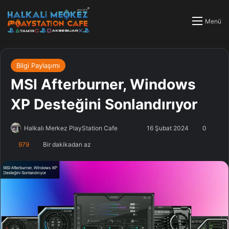
Menü
Bilgi Paylaşımı
MSI Afterburner, Windows
XP Desteğini Sonlandırıyor
Halkalı Merkez PlayStation Cafe
F
B
16 Şubat 2024
0
o
i
979
Bir dakikadan az
l
r
l
e
o
-
w
p
o
o
n
s
X
t