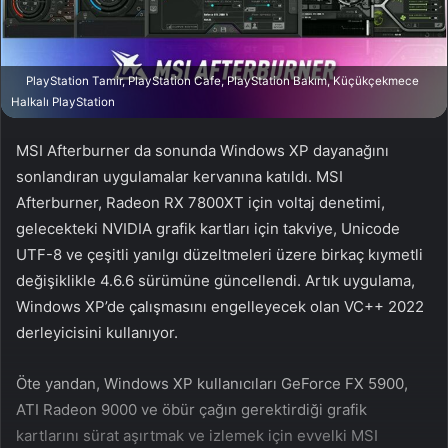
a
g
ö
PlayStation Tamir, PlayStation Cafe, PlayStation Bakım, Küçükçekmece
n
Halkalı PlayStation
d
e
MSI Afterburner da sonunda Windows XP dayanağını
r
sonlandıran uygulamalar kervanına katıldı. MSI
m
Afterburner, Radeon RX 7800XT için voltaj denetimi,
e
gelecekteki NVIDIA grafik kartları için takviye, Unicode
k
UTF-8 ve çeşitli yanılgı düzeltmeleri üzere birkaç kıymetli
değişiklikle 4.6.6 sürümüne güncellendi. Artık uygulama,
Windows XP’de çalışmasını engelleyecek olan VC++ 2022
derleyicisini kullanıyor.
Öte yandan, Windows XP kullanıcıları GeForce FX 5900,
ATI Radeon 9000 ve öbür çağın gerektirdiği grafik
kartlarını sürat aşırtmak ve izlemek için evvelki MSI