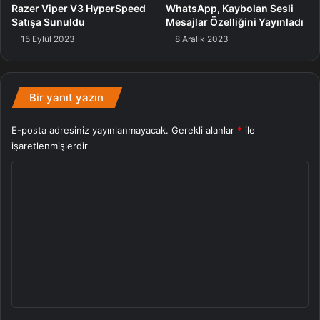
Razer Viper V3 HyperSpeed
WhatsApp, Kaybolan Sesli
Satışa Sunuldu
Mesajlar Özelliğini Yayınladı
15 Eylül 2023
8 Aralık 2023
Bir yanıt yazın
E-posta adresiniz yayınlanmayacak.
Gerekli alanlar
*
ile
işaretlenmişlerdir
Y
o
r
u
m
*