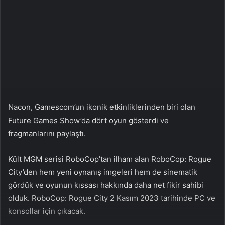
n
s
X
t
a
g
ö
n
d
e
r
Nacon, Gamescom’un ikonik etkinliklerinden biri olan
m
Future Games Show’da dört oyun gösterdi ve
e
fragmanlarını paylaştı.
k
Kült MGM serisi RoboCop’tan ilham alan RoboCop: Rogue
City’den hem yeni oynanış imgeleri hem de sinematik
gördük ve oyunun kıssası hakkında daha net fikir sahibi
olduk. RoboCop: Rogue City 2 Kasım 2023 tarihinde PC ve
konsollar için çıkacak.