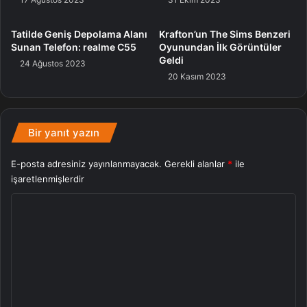
Oyun
Tatilde Geniş Depolama Alanı
Krafton’un The Sims Benzeri
Sunan Telefon: realme C55
Oyunundan İlk Görüntüler
Geldi
24 Ağustos 2023
20 Kasım 2023
Bir yanıt yazın
E-posta adresiniz yayınlanmayacak.
Gerekli alanlar
*
ile
işaretlenmişlerdir
Y
o
r
u
m
*