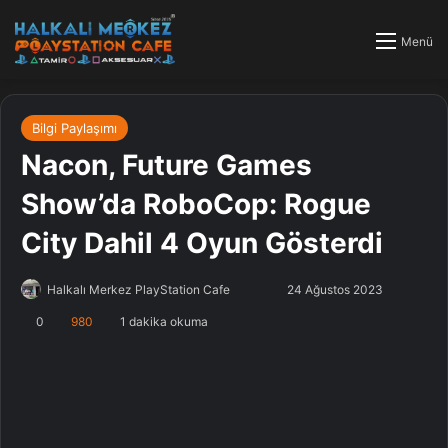
Menü
Bilgi Paylaşımı
Nacon, Future Games
Show’da RoboCop: Rogue
City Dahil 4 Oyun Gösterdi
Halkalı Merkez PlayStation Cafe
F
B
24 Ağustos 2023
o
i
0
980
1 dakika okuma
l
r
l
e
o
-
w
p
o
o