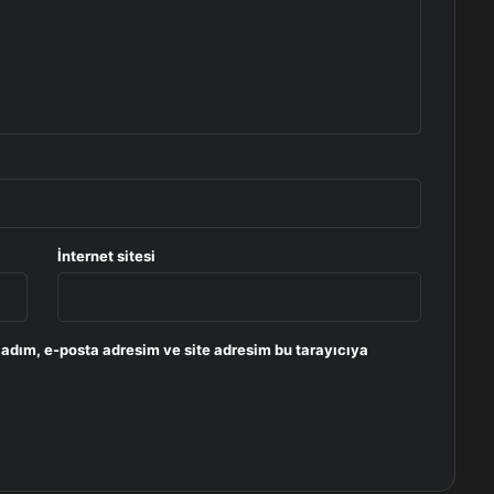
İnternet sitesi
 adım, e-posta adresim ve site adresim bu tarayıcıya