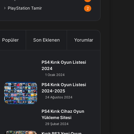
PlayStation Tamir
2
Popüler
Son Eklenen
Yorumlar
PS4 Kırık Oyun Listesi
2024
1 Ocak 2024
PS4 Kırık Oyun Listesi
2024-2025
24 Ağustos 2024
PS4 Kırık Cihaz Oyun
Yükleme Sitesi
29 Şubat 2024
Kırık PS3 Yeni Oyun