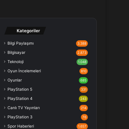
Kategoriler
Bilgi Paylaşımı
3.388
Bilgisayar
2.873
Teknoloji
1.048
Oyun İncelemeleri
810
Oyunlar
685
PlayStation 5
331
PlayStation 4
243
Canlı TV Yayınları
214
PlayStation 3
76
Spor Haberleri
1.657