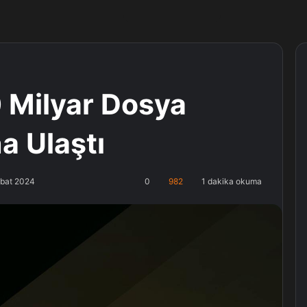
 Milyar Dosya
a Ulaştı
ubat 2024
0
982
1 dakika okuma