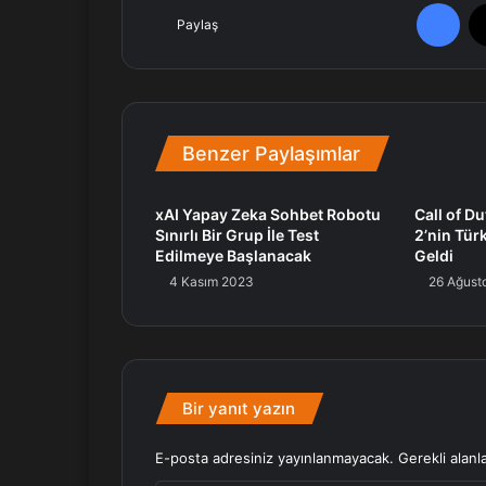
Facebook
Paylaş
Benzer Paylaşımlar
xAI Yapay Zeka Sohbet Robotu
Call of D
Sınırlı Bir Grup İle Test
2’nin Türk
Edilmeye Başlanacak
Geldi
4 Kasım 2023
26 Ağust
Bir yanıt yazın
E-posta adresiniz yayınlanmayacak.
Gerekli alanl