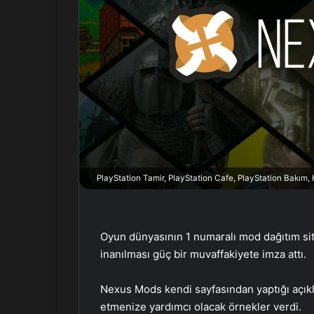
X
t
a
g
ö
n
d
e
r
m
e
k
PlayStation Tamir, PlayStation Cafe, PlayStation Bakım
Oyun dünyasının 1 numaralı mod dağıtım sit
inanılması güç bir muvaffakiyete imza attı.
Nexus Mods kendi sayfasından yaptığı açık
etmenize yardımcı olacak örnekler verdi.