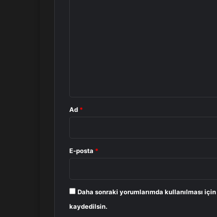
Y
o
r
u
m
*
Ad
*
E-posta
*
Daha sonraki yorumlarımda kullanılması için
kaydedilsin.