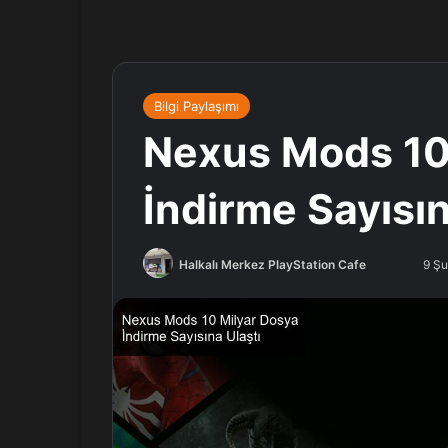
Bilgi Paylaşımı
Nexus Mods 10
İndirme Sayısın
Halkalı Merkez PlayStation Cafe
F
B
9 Ş
o
i
l
r
l
e
o
-
w
p
o
o
n
s