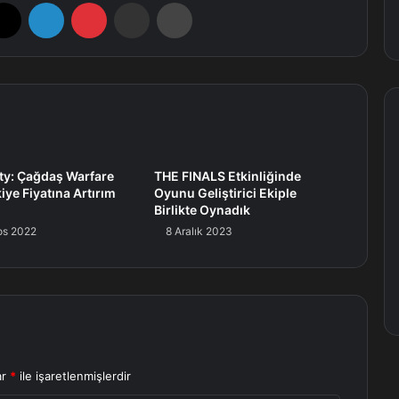
X
LinkedIn
Pinterest
E-Posta ile paylaş
Yazdır
uty: Çağdaş Warfare
THE FINALS Etkinliğinde
iye Fiyatına Artırım
Oyunu Geliştirici Ekiple
Birlikte Oynadık
os 2022
8 Aralık 2023
ar
*
ile işaretlenmişlerdir