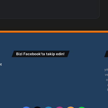
Bizi Facebook’ta takip edin!
t
yı
ve
o