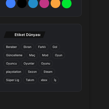
F
X
L
I
R
W
a
i
n
S
h
c
n
s
S
a
e
k
t
t
Etiket Dünyası
b
e
a
s
Beraber
Ekran
Farklı
Gol
o
d
g
A
Güncelleme
Maç
Mod
Oyun
o
I
r
p
Oyuncu
Oyunlar
Oyunu
k
n
a
p
playstation
Sezon
Steam
Süper Lig
Takım
xbox
İş
m