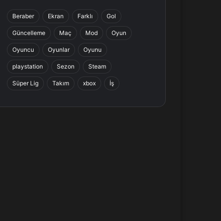
b
e
a
s
Beraber
Ekran
Farklı
Gol
o
d
g
A
Güncelleme
Maç
Mod
Oyun
o
I
r
p
Oyuncu
Oyunlar
Oyunu
k
n
a
p
playstation
Sezon
Steam
Süper Lig
Takım
xbox
İş
m