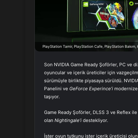
n
d
e
r
m
e
k
PlayStation Tamir, PlayStation Cafe, PlayStation Bakım
Son NVIDIA Game Ready Şoförler, PC ve diz
oyuncular ve içerik üreticiler için vazgeçi
sürümüyle birlikte piyasaya sürüldü. NVID
Panelini ve
GeForce Experince’i
modernize e
taşıyor.
Game Ready Şoförler, DLSS 3 ve Reflex ile
olan
Nightingale’i
destekliyor.
İster oyun tutkunu ister içerik üreticisi olu