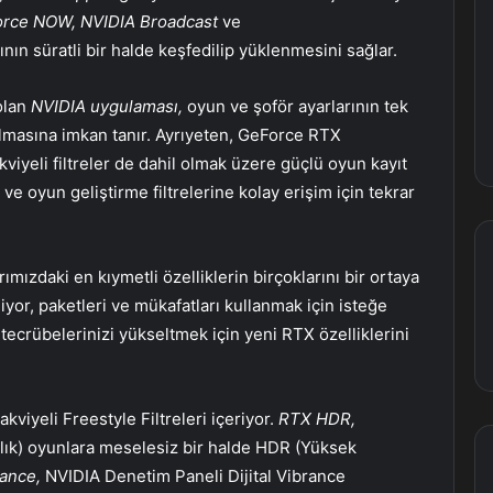
rce NOW, NVIDIA Broadcast
ve
nın süratli bir halde keşfedilip yüklenmesini sağlar.
olan
NVIDIA uygulaması,
oyun ve şoför ayarlarının tek
lmasına imkan tanır. Ayrıyeten, GeForce RTX
akviyeli filtreler de dahil olmak üzere güçlü oyun kayıt
e oyun geliştirme filtrelerine kolay erişim için tekrar
ızdaki en kıymetli özelliklerin birçoklarını bir ortaya
iyor, paketleri ve mükafatları kullanmak için isteğe
ık tecrübelerinizi yükseltmek için yeni RTX özelliklerini
kviyeli Freestyle Filtreleri içeriyor.
RTX HDR,
lık) oyunlara meselesiz bir halde HDR (Yüksek
rance,
NVIDIA Denetim Paneli Dijital Vibrance