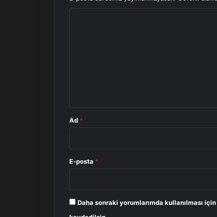
Y
o
r
u
m
*
Ad
*
E-posta
*
Daha sonraki yorumlarımda kullanılması için