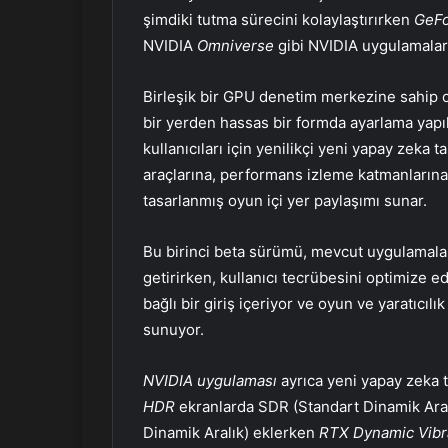
şimdiki tutma sürecini kolaylaştırırken
GeFo
NVIDIA
Omniverse
gibi NVIDIA uygulamaları
Birleşik bir GPU denetim merkezine sahip 
bir yerden hassas bir formda ayarlama yapı
kullanıcıları için yenilikçi yeni yapay zeka t
araçlarına, performans izleme katmanlarına v
tasarlanmış oyun içi yer paylaşımı sunar.
Bu birinci beta sürümü, mevcut uygulamalarım
getirirken, kullanıcı tecrübesini optimize ed
bağlı bir giriş içeriyor ve oyun ve yaratıcıl
sunuyor.
NVIDIA uygulaması
ayrıca yeni yapay zeka ta
HDR
ekranlarda SDR (Standart Dinamik Ara
Dinamik Aralık) eklerken
RTX Dynamic Vib