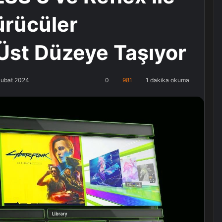
rücüler
Üst Düzeye Taşıyor
Şubat 2024
0
981
1 dakika okuma