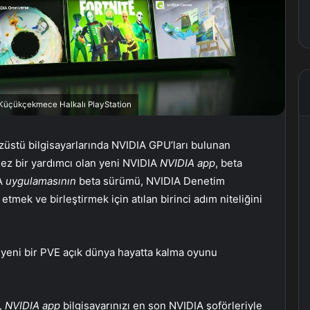
, Küçükçekmece Halkalı PlayStation
üstü bilgisayarlarında NVIDIA GPU’ları bulunan
lmez bir yardımcı olan yeni NVIDIA
NVIDIA app
, beta
IA
uygulamasının
beta sürümü, NVIDIA Denetim
tmek ve birleştirmek için atılan birinci adım niteliğini
 yeni bir PVE açık dünya hayatta kalma oyunu
n,
NVIDIA app
bilgisayarınızı en son NVIDIA şoförleriyle