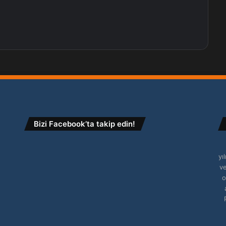
Bizi Facebook’ta takip edin!
yı
ve
o