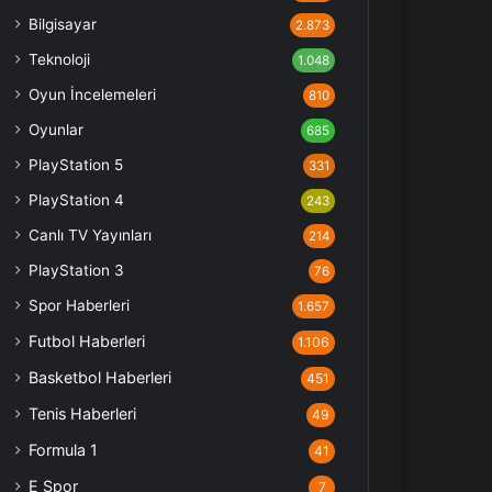
Bilgisayar
2.873
Teknoloji
1.048
Oyun İncelemeleri
810
Oyunlar
685
PlayStation 5
331
PlayStation 4
243
Canlı TV Yayınları
214
PlayStation 3
76
Spor Haberleri
1.657
Futbol Haberleri
1.106
Basketbol Haberleri
451
Tenis Haberleri
49
Formula 1
41
E Spor
7