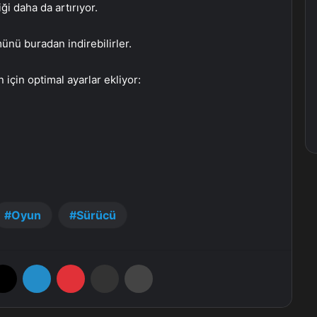
ği daha da artırıyor.
nü buradan indirebilirler.
için optimal ayarlar ekliyor:
Oyun
Sürücü
X
LinkedIn
Pinterest
E-Posta ile paylaş
Yazdır