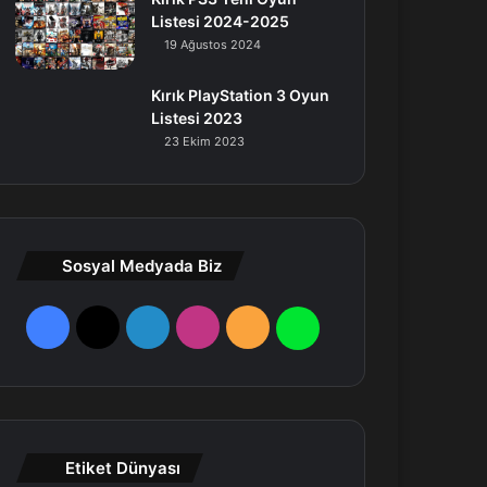
Listesi 2024-2025
19 Ağustos 2024
Kırık PlayStation 3 Oyun
Listesi 2023
23 Ekim 2023
Sosyal Medyada Biz
F
X
L
I
R
W
a
i
n
S
h
c
n
s
S
a
e
k
t
t
Etiket Dünyası