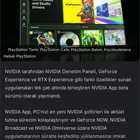
w
p
o
o
n
s
X
t
a
g
ö
PlayStation Tamir, PlayStation Cafe, PlayStation Bakım, Küçükçekmece
n
Halkalı PlayStation
d
e
NVIDIA tarafından NVIDIA Denetim Paneli, GeForce
r
Experience ve RTX Experience gibi farklı özellikler sunan
m
uygulamaları tek çatı altında birleştiren NVIDIA App beta
e
sürümü olarak yayınlandı.
k
NVIDIA App, PC’nizi en yeni NVIDIA şoförleri ile aktüel
tutma sürecini kolaylaştırıyor ve GeForce NOW, NVIDIA
Broadcast ve NVIDIA Omniverse üzere NVIDIA
uygulamalarının süratle keşfedilip yüklenmesine imkan