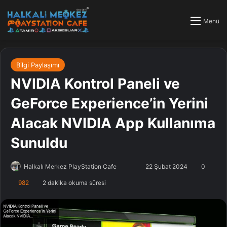
Menü
Bilgi Paylaşımı
NVIDIA Kontrol Paneli ve
GeForce Experience’in Yerini
Alacak NVIDIA App Kullanıma
Sunuldu
Halkalı Merkez PlayStation Cafe
F
B
22 Şubat 2024
0
o
i
982
2 dakika okuma süresi
l
r
l
e
o
-