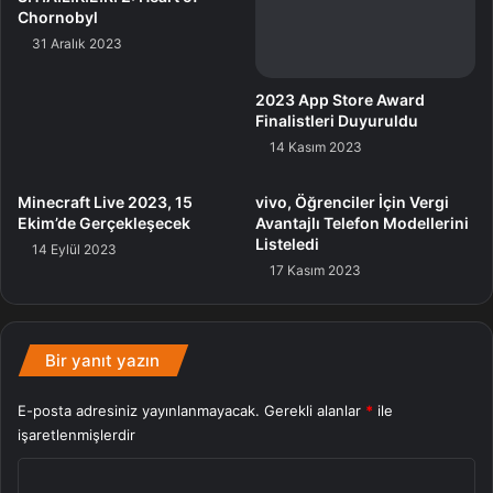
içerecek bir yol haritası mevcut.
Chornobyl
31 Aralık 2023
Bu birinci beta sürüm, mevcut uygulamaların en düzgün
özelliklerinin birçoklarını içerirken kullanıcı tecrübesini
2023 App Store Award
optimize ediyor, paketleri ve mükafatları kullanmak için
Finalistleri Duyuruldu
isteğe bağlı bir giriş seçeneği sunuyor ve oyun ile tasarım
14 Kasım 2023
tecrübelerini geliştirmek için yeni RTX özellikleri sunuyor.
Minecraft Live 2023, 15
vivo, Öğrenciler İçin Vergi
Ekim’de Gerçekleşecek
Avantajlı Telefon Modellerini
Listeledi
14 Eylül 2023
17 Kasım 2023
Bir yanıt yazın
E-posta adresiniz yayınlanmayacak.
Gerekli alanlar
*
ile
işaretlenmişlerdir
Y