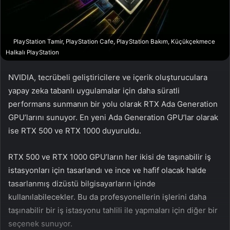
a
g
ö
PlayStation Tamir, PlayStation Cafe, PlayStation Bakım, Küçükçekmece
n
Halkalı PlayStation
d
e
NVIDIA, tecrübeli geliştiricilere ve içerik oluşturuculara
r
yapay zeka tabanlı uygulamalar için daha süratli
m
performans sunmanın bir yolu olarak RTX Ada Generation
e
GPU’larını sunuyor. En yeni Ada Generation GPU’lar olarak
k
ise RTX 500 ve RTX 1000 duyuruldu.
RTX 500 ve RTX 1000 GPU’ların her ikisi de taşınabilir iş
istasyonları için tasarlandı ve ince ve hafif olacak halde
tasarlanmış dizüstü bilgisayarların içinde
kullanılabilecekler. Bu da profesyonellerin işlerini daha
taşınabilir bir iş istasyonu tahlili ile yapmaları için diğer bir
seçenek sunuyor.