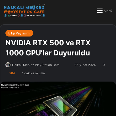
Menü
Bilgi Paylaşımı
NVIDIA RTX 500 ve RTX
1000 GPU’lar Duyuruldu
Halkalı Merkez PlayStation Cafe
F
B
27 Şubat 2024
0
o
i
984
1 dakika okuma
l
r
l
e
o
-
w
p
o
o
n
s
X
t