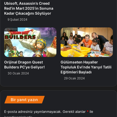
Değeri
Nvıdıa
Ubisoft, Assassin’s Creed
Red’in Mart 2025’in Sonuna
Kadar Çıkacağını Söylüyor
9 Şubat 2024
Orijinal Dragon Quest
Gülümseten Hayaller
Builders PC’ye Geliyor!
Topluluk Evi’nde Yarıyıl Tatili
Eğitimleri Başladı
30 Ocak 2024
29 Ocak 2024
Bir yanıt yazın
E-posta adresiniz yayınlanmayacak.
Gerekli alanlar
*
ile