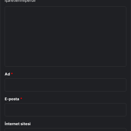
işaretlenmişlerdir
Y
o
r
u
m
*
Ad
*
E-posta
*
İnternet sitesi