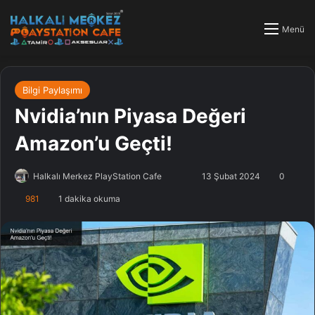
Menü
Bilgi Paylaşımı
Nvidia’nın Piyasa Değeri
Amazon’u Geçti!
Halkalı Merkez PlayStation Cafe
F
B
13 Şubat 2024
0
o
i
981
1 dakika okuma
l
r
l
e
o
-
w
p
o
o
n
s
X
t