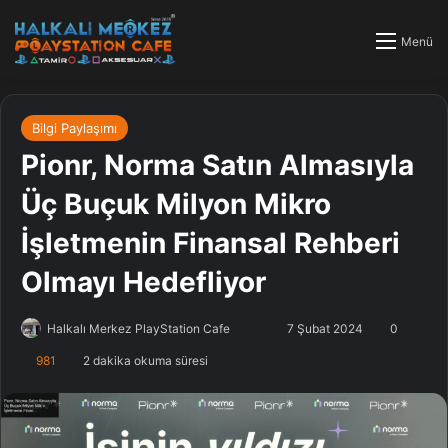
Menü
Bilgi Paylaşımı
Pionr, Norma Satın Almasıyla
Üç Buçuk Milyon Mikro
İşletmenin Finansal Rehberi
Olmayı Hedefliyor
Halkalı Merkez PlayStation Cafe
F
B
7 Şubat 2024
0
o
i
981
2 dakika okuma süresi
l
r
l
e
o
-