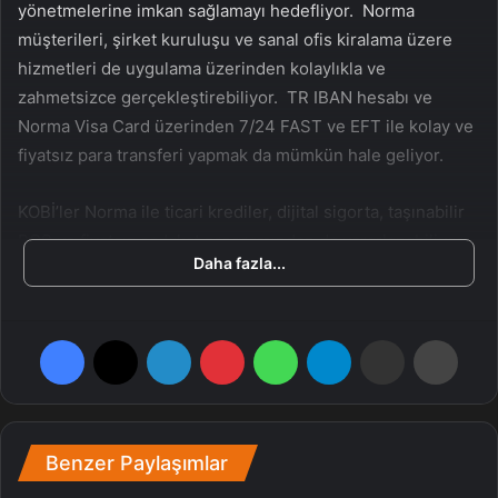
yönetmelerine imkan sağlamayı hedefliyor. Norma
müşterileri, şirket kuruluşu ve sanal ofis kiralama üzere
hizmetleri de uygulama üzerinden kolaylıkla ve
zahmetsizce gerçekleştirebiliyor. TR IBAN hesabı ve
Norma Visa Card üzerinden 7/24 FAST ve EFT ile kolay ve
fiyatsız para transferi yapmak da mümkün hale geliyor.
KOBİ’ler Norma ile ticari krediler, dijital sigorta, taşınabilir
POS ve fiyatsız sadakat programından da yararlanabiliyor.
Daha fazla...
Tüm bu süreçler birbirine entegre bir halde çalışıyor ve
işletmeler finansal durumlarını tek bir ekrandan denetim
altında tutabiliyor. Küçük ve orta ölçekli işletmelerin temel
Facebook
X
LinkedIn
Pinterest
WhatsApp
Telegram
E-Posta ile paylaş
Yazdır
sıkıntılarına tahlil getiren Norma, müşterilerin
muhtaçlıklarını tek bir noktadan karşılama ve iş süreçlerini
geliştirme fırsatı sunuyor, işletmelerin kendi
potansiyellerine odaklanmalarını sağlayarak daha verimli
Benzer Paylaşımlar
bir geleceğe yol açıyor.