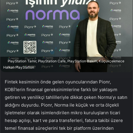
w
p
o
o
n
s
X
t
a
g
ö
n
d
PlayStation Tamir, PlayStation Cafe, PlayStation Bakım, Küçükçekmece
e
Halkalı PlayStation
r
m
Fintek kesiminin önde gelen oyuncularından Pionr,
e
KOBİ’lerin finansal gereksinimlerine farklı bir yaklaşım
k
getiren ve yenilikçi tahlilleriyle dikkat çeken Norma’yı satın
aldığını duyurdu. Pionr, Norma ile küçük ve orta ölçekli
işletmeler olarak isimlendirilen mikro kuruluşların ticari
hesap açılışı, kart ve para transferleri, fatura takibi üzere
temel finansal süreçlerini tek bir platform üzerinden