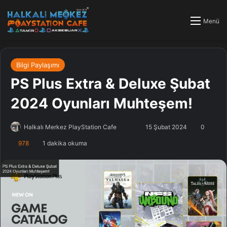
Menü
Bilgi Paylaşımı
PS Plus Extra & Deluxe Şubat
2024 Oyunları Muhteşem!
Halkalı Merkez PlayStation Cafe
F
B
15 Şubat 2024
0
o
i
978
1 dakika okuma
l
r
l
e
o
-
w
p
o
o
n
s
X
t