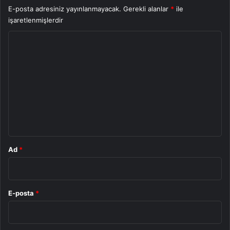
E-posta adresiniz yayınlanmayacak.
Gerekli alanlar
*
ile
işaretlenmişlerdir
Y
o
r
u
m
*
Ad
*
E-posta
*