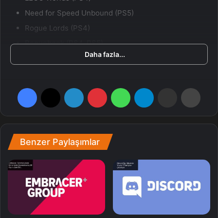
Need for Speed Unbound (PS5)
Rogue Lords (PS4)
Roguebook (PS4, PS5)
Daha fazla...
Tales of Arise (PS4, PS5)
Tales of Zestiria (PS4)
The Outer Worlds: Spacer’s Choice Edition (PS5)
Facebook
X
LinkedIn
Pinterest
WhatsApp
Telegram
E-Posta ile paylaş
Yazdır
Bunların yanında bir de PS klasikleri kataloğuna eklenecek
oyunlar var. Onlar da şöyle sıralanıyor:
Benzer Paylaşımlar
Jet Rider 2 (PS4, PS5)
Resistance: Retribution (PS4, PS5)
Tales of Symphonia (PS4, PS5)
Tales of Vesperia (PS4, PS5)
Listedeki oyunlar
20 Şubat
’tan itibaren indirilebilir olacak.