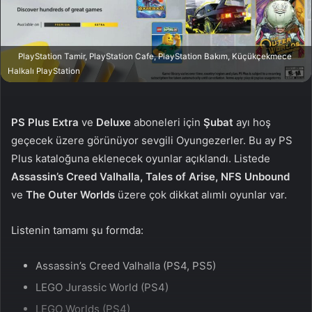
a
g
ö
PlayStation Tamir, PlayStation Cafe, PlayStation Bakım, Küçükçekmece
n
Halkalı PlayStation
d
e
r
PS Plus Extra
ve
Deluxe
aboneleri için
Şubat
ayı hoş
m
geçecek üzere görünüyor sevgili Oyungezerler. Bu ay PS
e
Plus kataloğuna eklenecek oyunlar açıklandı. Listede
k
Assassin’s Creed Valhalla, Tales of Arise, NFS Unbound
ve
The Outer Worlds
üzere çok dikkat alımlı oyunlar var.
Listenin tamamı şu formda:
Assassin’s Creed Valhalla (PS4, PS5)
LEGO Jurassic World (PS4)
LEGO Worlds (PS4)