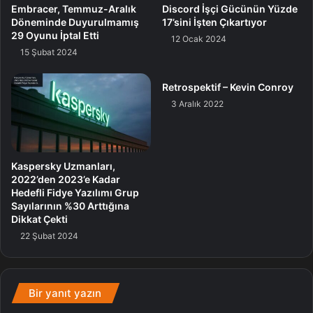
Embracer, Temmuz-Aralık
Discord İşçi Gücünün Yüzde
Başta da belirttiğim üzere, bana nazaran pek hoş bir liste
Döneminde Duyurulmamış
17’sini İşten Çıkartıyor
olmuş. PS Plus, Şubat ayında abonelerinin yüzünü
29 Oyunu İptal Etti
12 Ocak 2024
güldürüyor diyebiliriz. Mart ayında nasıl bir liste bizleri
15 Şubat 2024
bekliyor bakalım.
Retrospektif – Kevin Conroy
3 Aralık 2022
Liste
Kaspersky Uzmanları,
2022’den 2023’e Kadar
Hedefli Fidye Yazılımı Grup
Sayılarının %30 Arttığına
Dikkat Çekti
22 Şubat 2024
Bir yanıt yazın