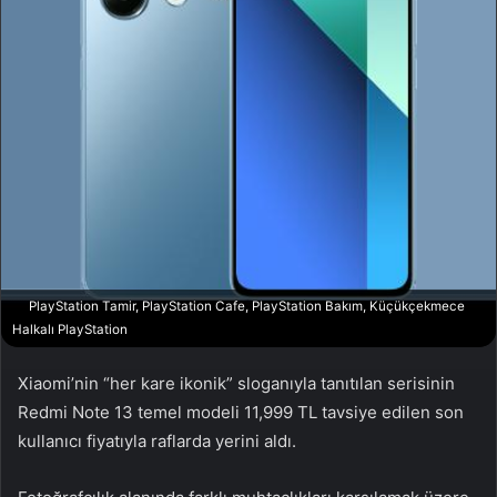
a
g
ö
n
d
e
r
m
e
k
PlayStation Tamir, PlayStation Cafe, PlayStation Bakım, Küçükçekmece
Halkalı PlayStation
Xiaomi’nin “her kare ikonik” sloganıyla tanıtılan serisinin
Redmi Note 13 temel modeli 11,999 TL tavsiye edilen son
kullanıcı fiyatıyla raflarda yerini aldı.