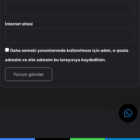
İnternet sitesi
Daha sonraki yorumlarımda kullanılması için adım, e-posta
adresim ve site adresim bu tarayıcıya kaydedilsin.
Redmi Note 13, birinci sınıf kullanıcı memnuniyeti için ultra
ince çerçeveleriyle modaya uygun, şık bir dizayna sahip.
Ayrıyeten gelişmiş bir kullanıcı tecrübesi ve sürükleyici
görüntüleme için yüksek kaliteli bir ekran sunuyor. Redmi
Note 13 muhteşem net bir FHD+ AMOLED ekran içeriyor.
Ayrıyeten, 120Hz yenileme suratı sayesinde gecikme
olmadan problemsiz kaydırma sağlıyor ve tüm