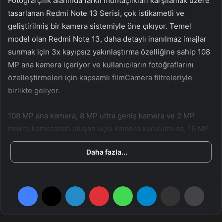
Fotoğrafçılık alanında farklı muhtaçlıkları karşılamak üzere
tasarlanan Redmi Note 13 Serisi, çok istikametli ve
geliştirilmiş bir kamera sistemiyle öne çıkıyor. Temel
model olan Redmi Note 13, daha detaylı inanılmaz imajlar
sunmak için 3x kayıpsız yakınlaştırma özelliğine sahip 108
MP ana kamera içeriyor ve kullanıcıların fotoğraflarını
özelleştirmeleri için kapsamlı filmCamera filtreleriyle
birlikte geliyor.
108 MP ana kamera, 8 MP ultra geniş kamera ve 2 MP
makro kameradan oluşan üçlü kamera kurulumuna, 16 MP
selfie kameraya sahip aygıt, Xiaomi Imaging Engine ile
Daha fazla...
destekleniyor. Genel olarak, yeni jenerasyon fotoğrafçılık
ve güçlü imaj sürece özellikleri sağlıyor ve her fırsatta
ikonik manzaralar yakalama konusunda kusursuz bir
Facebook
X
LinkedIn
Pinterest
WhatsApp
Telegram
E-Posta ile paylaş
Yazdır
seçenek haline geliyor.