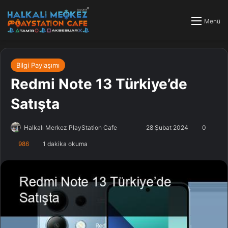
Menü
Bilgi Paylaşımı
Redmi Note 13 Türkiye’de
Satışta
Halkalı Merkez PlayStation Cafe
F
B
28 Şubat 2024
0
o
i
986
1 dakika okuma
l
r
l
e
o
-
w
p
o
o
n
s
X
t