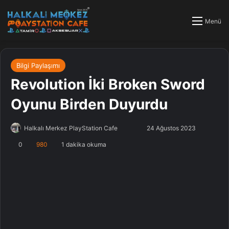
Menü
Bilgi Paylaşımı
Revolution İki Broken Sword
Oyunu Birden Duyurdu
Halkalı Merkez PlayStation Cafe
F
B
24 Ağustos 2023
o
i
0
980
1 dakika okuma
l
r
l
e
o
-
w
p
o
o
n
s
X
t