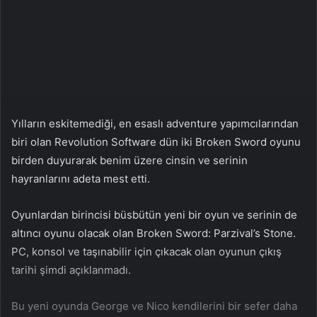
a
g
ö
n
d
e
r
Yılların eskitemediği, en esaslı adventure yapımcılarından
m
biri olan Revolution Software dün iki Broken Sword oyunu
e
birden duyurarak benim üzere cinsin ve serinin
k
hayranlarını adeta mest etti.
Oyunlardan birincisi büsbütün yeni bir oyun ve serinin de
altıncı oyunu olacak olan Broken Sword: Parzival’s Stone.
PC, konsol ve taşınabilir için çıkacak olan oyunun çıkış
tarihi şimdi açıklanmadı.
Bu yeni oyunda George ve Nico kendilerini bir sefer daha