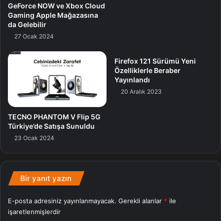
bence.
GeForce NOW ve Xbox Cloud
Gaming Apple Mağazasına
da Gelebilir
Yukarıdaki fragmanda her iki oyun da gösteriliyor, Shadow
27 Ocak 2024
of the Templars için başka bir fragman yayınlanmadı.
Firefox 121 Sürümü Yeni
Özelliklerle Beraber
Oyun
Oyunu
Yayınlandı
20 Aralık 2023
TECNO PHANTOM V Flip 5G
Türkiye’de Satışa Sunuldu
23 Ocak 2024
Bir yanıt yazın
E-posta adresiniz yayınlanmayacak.
Gerekli alanlar
*
ile
işaretlenmişlerdir