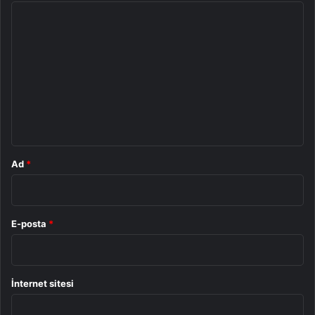
Y
o
r
u
m
*
Ad
*
E-posta
*
İnternet sitesi