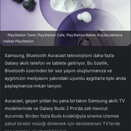
n
s
X
t
a
g
ö
PlayStation Tamir, PlayStation Cafe, PlayStation Bakım, Küçükçekmece
n
Halkalı PlayStation
d
e
Samsung, Bluetooth Auracast teknolojisini daha fazla
r
Galaxy akıllı telefon ve tablete getiriyor. Bu özellik,
m
Bluetooth üzerinden bir ses yayını oluşturmanıza ve
e
aygıtınızın medyasını yakındaki uyumlu aygıtlarla tıpkı anda
k
paylaşmanıza imkan tanıyor.
Auracast, geçen yıldan bu yana birtakım Samsung akıllı TV
modellerinde ve Galaxy Buds 2 Pro’da zati mevcut
durumda. Birden fazla Buds kulaklığıyla sinema izlemek
yahut birebir müziği dinlemek için desteklenen TV’lerde