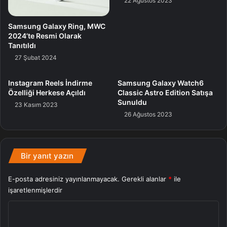
22 Ağustos 2023
destekleyecek biçimde genişletiyor.
Samsung Galaxy Ring, MWC
2024’te Resmi Olarak
Cihaz
Samsung
Ses
Tanıtıldı
27 Şubat 2024
Instagram Reels İndirme
Samsung Galaxy Watch6
Özelliği Herkese Açıldı
Classic Astro Edition Satışa
Sunuldu
23 Kasım 2023
26 Ağustos 2023
Bir yanıt yazın
E-posta adresiniz yayınlanmayacak.
Gerekli alanlar
*
ile
işaretlenmişlerdir
Y
o