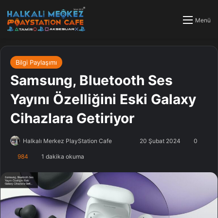
Menü
Bilgi Paylaşımı
Samsung, Bluetooth Ses
Yayını Özelliğini Eski Galaxy
Cihazlara Getiriyor
Halkalı Merkez PlayStation Cafe
F
B
20 Şubat 2024
0
o
i
984
1 dakika okuma
l
r
l
e
o
-
w
p
o
o