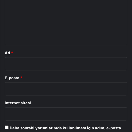
r
u
m
*
Ad
*
E-posta
*
İnternet sitesi
Daha sonraki yorumlarımda kullanılması için adım, e-posta