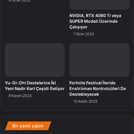
9 Ocak 2023
VESA DisplayHDR™ True Black 400 ile monitörler,
NVIDIA, RTX 4080 Ti veya
görüntülenen oyun ya da içerikten bağımsız olarak
SUPER Modeli Üzerinde
Çalışıyor
etkileyici detaylar ve canlı renkler sunuyor. Ayrıyeten ultra
7 Ekim 2023
akıcı, düşük gecikmeli HDR oyun tecrübesi için AMD
FreeSync™ Premium Pro’yu destekliyor.
Yu-Gi-Oh! Destelerine İki
Yeni Nadir Kart Çeşidi Geliyor
8 Kasım 2023
Fortnite Festival İleride
Enstrüman Kontrolcüleri De
Destekleyecek
12 Aralık 2023
Bir yanıt yazın