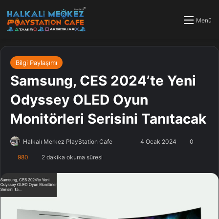
Menü
Bilgi Paylaşımı
Samsung, CES 2024’te Yeni
Odyssey OLED Oyun
Monitörleri Serisini Tanıtacak
Halkalı Merkez PlayStation Cafe
F
B
4 Ocak 2024
0
o
i
980
2 dakika okuma süresi
l
r
l
e
o
-
w
p
o
o