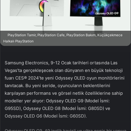
n
s
X
t
a
g
ö
PlayStation Tamir, PlayStation Cafe, PlayStation Bakım, Küçükçekmece
n
Halkalı PlayStation
d
e
r
Samsung Electronics, 9-12 Ocak tarihleri ortasında Las
m
Vegas’ta gerçekleşecek olan dünyanın en büyük teknoloji
e
fuarı CES® 2024’te yeni Odyssey OLED oyun monitörlerini
k
tanıtacak. Bu yeni seride, oyuncuların beklentilerini
karşılayan performans ve görsel netlik özelliklerine sahip
modeller yer alıyor: Odyssey OLED G9 (Model İsmi:
G95SD), Odyssey OLED G8 (Model İsmi: G80SD) ve
Odyssey OLED G6 (Model İsmi: G60SD).
Odyssey OLED G9, 49 inçlik kavisli ve ultra geniş bir yapıya